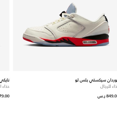
وردان سيكستي بلس لو
نايكي
اء للرجال
حذاء ا
849. ر.س
379.00 ر