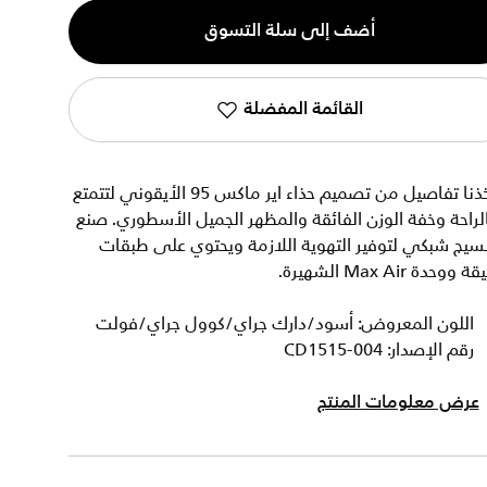
ية
أضف إلى سلة التسوق
القائمة المفضلة
أخذنا تفاصيل من تصميم حذاء اير ماكس 95 الأيقوني لتتمتع
لراحة وخفة الوزن الفائقة والمظهر الجميل الأسطوري. صنع
سيج شبكي لتوفير التهوية اللازمة ويحتوي على طبقات
قة ووحدة Max Air الشهيرة.
اللون المعروض: أسود/دارك جراي/كوول جراي/فولت
رقم الإصدار: CD1515-004
عرض معلومات المنتج