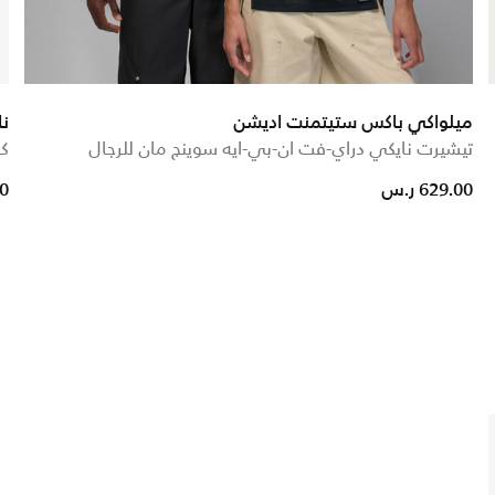
ميلواكي باكس ستيتمنت اديشن
نا
تيشيرت نايكي دراي-فت ان-بي-ايه سوينج مان للرجال
كر
ed from
629.00 ر.س
00