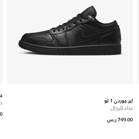
ج
اير جوردن 1 لو
حذ
حذاء للرجال
00
749.00 ر.س