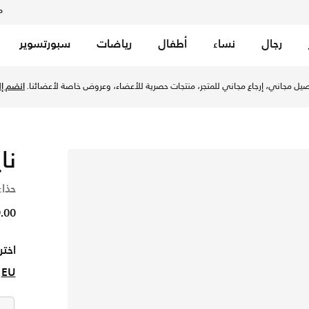
م
رجال
نساء
أطفال
رياضات
سبورتسوير
ي/كوول جراي/فولت في السعودية عبر موقع نايكي اونلاين، واكتشف أ
خصم حتى %50 على تصاميم مختارة.
تسوق الآن
نا
حذاء
49.00
اختر
EU