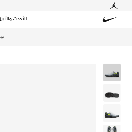
الأحدث والأبرز
Nike
تسوق نايكي اير ماكس انفيجور حذاء للرجال - أسود/دارك جرا