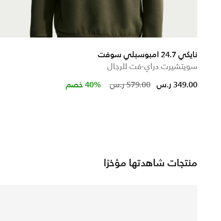
نايكي 24.7 امبوسبلي سوفت
سويتشيرت دراي-فت للرجال
Price reduced from
to
349.00 ر.س
579.00 ر.س
40% خصم
منتجات شاهدتها مؤخرًا