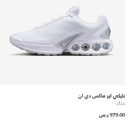
نايكي اير ماكس دي ان
حذاء
979.00 ر.س