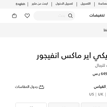
ساعدة
التسجيل
تسجيل الدخول
ابحث عن متجر
English
تخفيضات
حدث التشكيلات والإصدارات الحصرية. احصل على توصيل وإرجاع مجان
يكي اير ماكس انفيجور
 للرجال
6 ر.س
 القياس
جدول المقاسات
US
UK