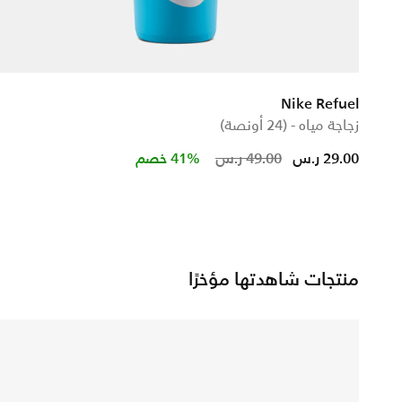
Nike Refuel
زجاجة مياه - (24 أونصة)
from
Price reduced 
to
29.00 ر.س
49.00 ر.س
41% خصم
منتجات شاهدتها مؤخرًا