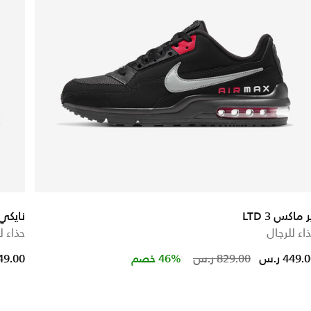
ر ماكس LTD 3
نايكي 
اء للرجال
حذاء ل
educed from
Price reduc
to
449. ر.س
829.00 ر.س
46% خصم
449.00 ر