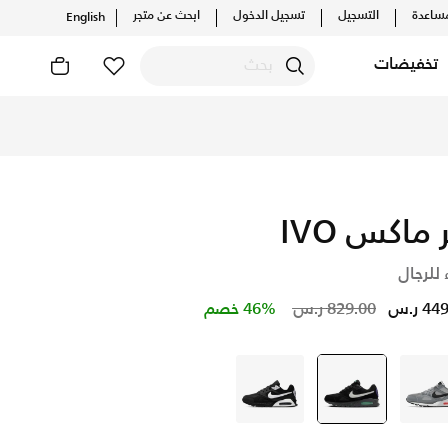
ساعدة
التسجيل
تسجيل الدخول
ابحث عن متجر
English
تخفيضات
 ماكس IVO
 للرجال
Price reduced from
to
4 ر.س
829.00 ر.س
46% خصم
رمادي
أسود
selected
أسود