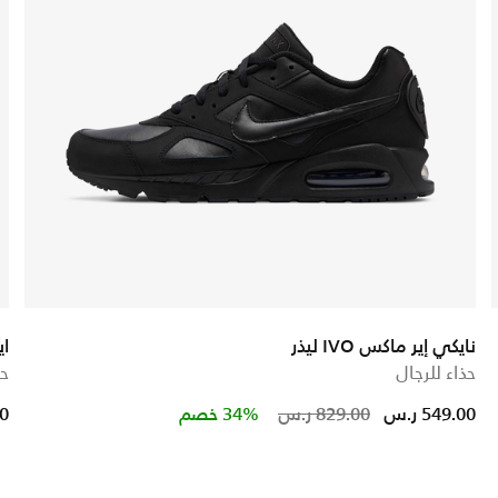
نايكي إير ماكس IVO ليذر
اي
حذاء للرجال
حذ
ed from
Price reduced 
to
549.00 ر.س
829.00 ر.س
34% خصم
00