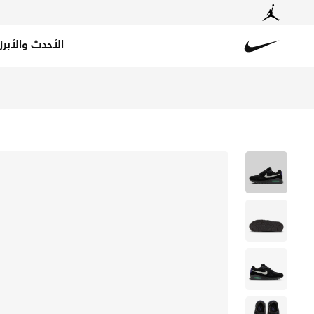
الأحدث والأبرز
Nike
تسوق اير ماكس IVO حذاء للرجال - أسود/جرين جلو/إلكترو بيربل/مات سيلفر في السعودية عبر موقع نايكي اونلاين، واكتشف أحدث التشكيلات والإصدارات الحصرية. احصل على توصيل وإرجاع مجاني✓ دفع نقداً ✓ عبر تطبيق تابي ✓ وغيرها من الوسائل.