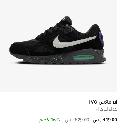
اير ماكس IVO
حذاء للرجال
Price reduced from
to
449.00 ر.س
829.00 ر.س
46% خصم