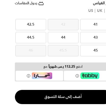
 القياس
جدول المقاسات
US
UK
42.5
42
41
42.5
42
41
44.5
44
43
44.5
44
43
46
45.5
45
46
45.5
45
ادفع
112.25 ر.س شهرياً
مع
ية
أضف إلى سلة التسوق