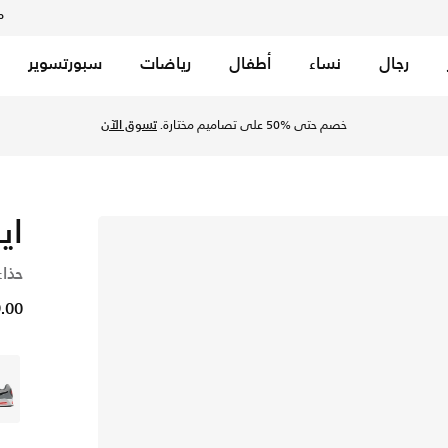
م
رجال
نساء
أطفال
رياضات
سبورتسوير
خصم حتى %50 على تصاميم مختارة.
تسوق الآن
اير
حذاء
49.00