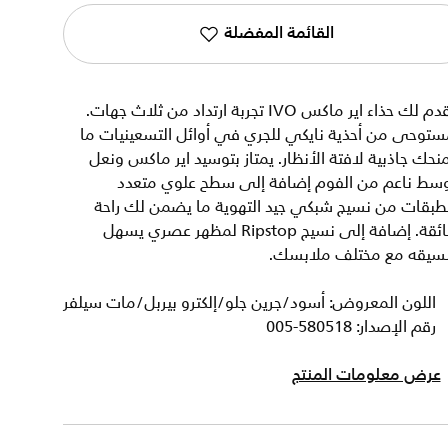
القائمة المفضلة
يقدم لك حذاء اير ماكس IVO تجربة ارتداد من ثلاث جهات.
ستوحى من أحذية نايكي للجري في أوائل التسعينيات ما
نحك جاذبية لافتة الأنظار. يمتاز بتوسيد اير ماكس ونعل
وسط ناعم من الفوم إضافة إلى سطح علوي متعدد
لطبقات من نسيج شبكي جيد التهوية ما يضمن لك راحة
فائقة. إضافة إلى نسيج Ripstop لمظهر عصري يسهل
نسيقه مع مختلف ملابسك.
اللون المعروض: أسود/جرين جلو/إلكترو بيربل/مات سيلفر
رقم الإصدار: 580518-005
عرض معلومات المنتج