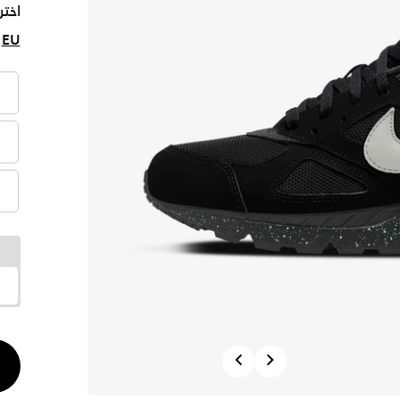
اختر
EU
الكم
Previous
Next
1