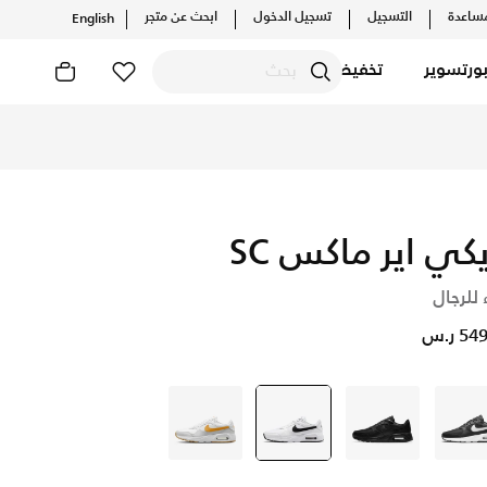
ساعدة
التسجيل
تسجيل الدخول
ابحث عن متجر
English
ورتسوير
تخفيضات
نا
يكي اير ماكس SC
 للرجال
5 ر.س
أسود
أسود
أبيض
selected
أبيض