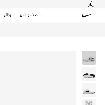
الأحدث والأبرز
رجال
Nike
تسوق نايكي اير ماكس SC حذاء للرجال - أبيض/أبيض/أسود في السعودية عبر موقع نايكي اونلاين، واكتشف أحدث التشكيلات والإصدارات الحصرية. احصل على توصيل وإرجاع مجاني✓ دفع نقداً ✓ عبر تطبيق تابي ✓ وغيرها من الوسائل.
توص