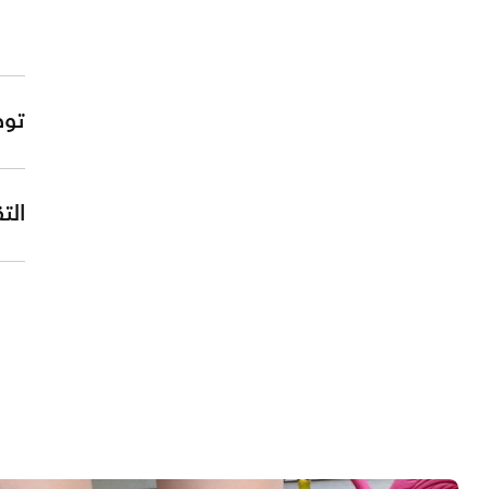
توص
التق