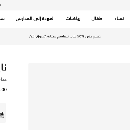
م
نساء
أطفال
رياضات
العودة إلى المدارس
سب
يل مجاني، إرجاع مجاني للمتجر، منتجات حصرية للأعضاء، وعروض خاصة لأعضائنا.
انضم إلي
نا
حذاء
49.00