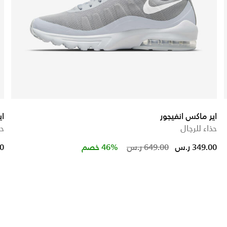
اير ماكس انفيجور
اي
حذاء للرجال
حذ
ed from
Price reduced 
to
349.00 ر.س
649.00 ر.س
46% خصم
00