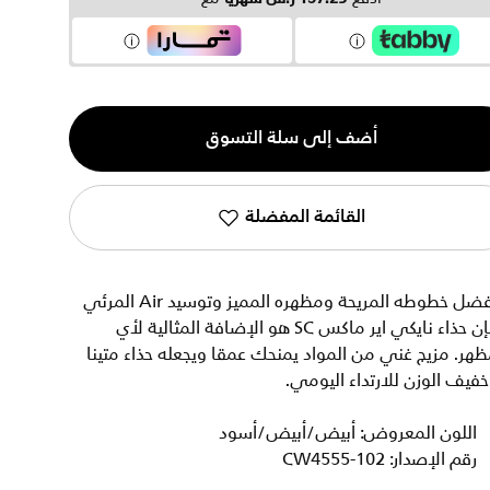
ية
أضف إلى سلة التسوق
القائمة المفضلة
بفضل خطوطه المريحة ومظهره المميز وتوسيد Air المرئي
فإن حذاء نايكي اير ماكس SC هو الإضافة المثالية لأي
هر. مزيج غني من المواد يمنحك عمقا ويجعله حذاء متينا
فيف الوزن للارتداء اليومي.
اللون المعروض: أبيض/أبيض/أسود
رقم الإصدار: CW4555-102