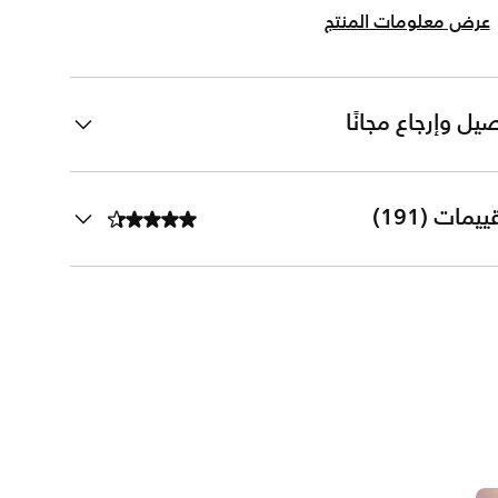
عرض معلومات المنتج
يل وإرجاع مجانًا
ييمات (191)