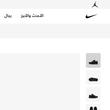
الأحدث والأبرز
رجال
Nike
تسوق اير ماكس SC حذاء للاطفال الصغار - أسود/أسود/أسود في السعودية عبر موقع نايكي اونلاين، واكتشف أحدث التشكيلات والإصدارات الحصرية. احصل على توصيل وإرجاع مجاني✓ دفع نقداً ✓ عبر تطبيق تابي ✓ وغيرها من الوسائل.