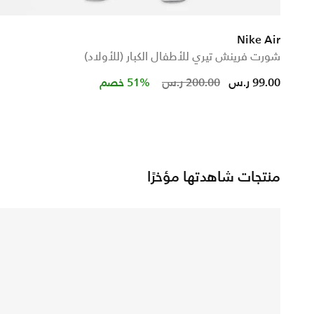
Nike Air
شورت فرينش تيري للأطفال الكبار (للأولاد)
from
Price reduced from
to
99.00 ر.س
200.00 ر.س
51% خصم
منتجات شاهدتها مؤخرًا