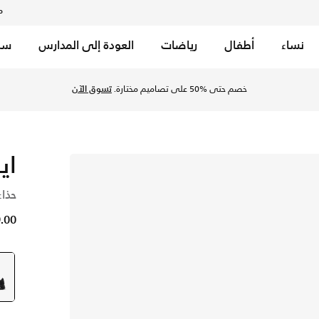
م
نساء
أطفال
رياضات
العودة إلى المدارس
سب
خصم حتى %50 على تصاميم مختارة.
تسوق الآن
اي
حذاء
79.00