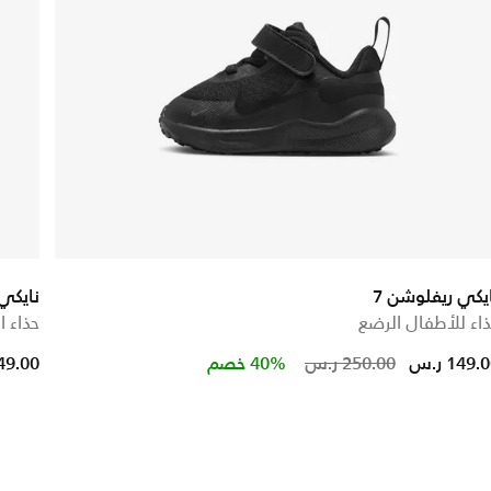
يكي ريفلوشن 7
نايكي 
اء للأطفال الرضع
حذاء ا
educed from
Price reduc
to
149. ر.س
250.00 ر.س
40% خصم
249.00 ر