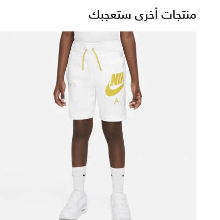
منتجات أخرى ستعجبك