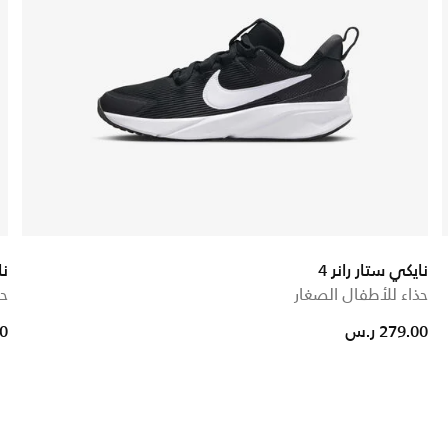
نايكي ستار رانر 4
نا
حذاء للأطفال الصغار
حذ
ed from
279.00 ر.س
00