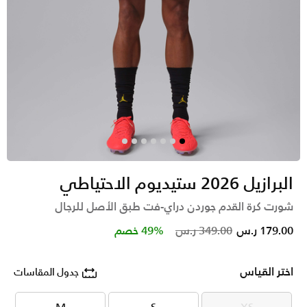
البرازيل 2026 ستيديوم الاحتياطي
شورت كرة القدم جوردن دراي-فت طبق الأصل للرجال
Price reduced from
to
179.00 ر.س
349.00 ر.س
49% خصم
اختر القياس
جدول المقاسات