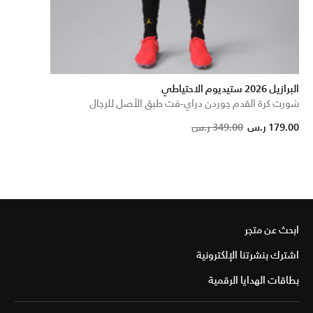
البرازيل 2026 ستيديوم الاحتياطي
شورت كرة القدم جوردن دراي-فت طبق الأصل للرجال
Price reduced from
to
179.00 ر.س
349.00 ر.س
ابحث عن متجر
اشترك بنشرتنا الإلكترونية
بطاقات الهدايا الرقمية