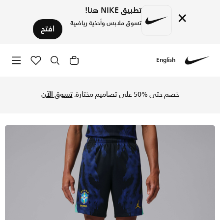
تطبيق NIKE هنا!
×
تسوق ملابس وأحذية رياضية
افتح
English
Nike
تسوق البرازيل 2026 ستيديوم الاحتياطي شورت كرة القدم جوردن دراي-فت طبق الأصل للرجال - أولد رويال/أسود في السعودية عبر موقع نايكي اونلاين، واكتشف أحدث التشكيلات والإصدارات الحصرية. احصل على توصيل وإرجاع مجاني✓ دفع نقداً ✓ عبر تطبيق تابي ✓ وغيرها من الوسائل.
خصم حتى %50 على تصاميم مختارة.
تسوق الآن