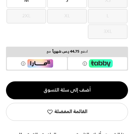
M
S
XS
M
S
XS
2XL
XL
L
2XL
XL
L
3XL
3XL
ادفع
44.75 ر.س شهرياً
مع
الكمية
أضف إلى سلة التسوق
1
القائمة المفضلة