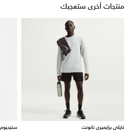
منتجات أخرى ستعجبك
نايكي برايميري نانونت
ستيديوم 2024 الاحتياطي لمنتخب البراز