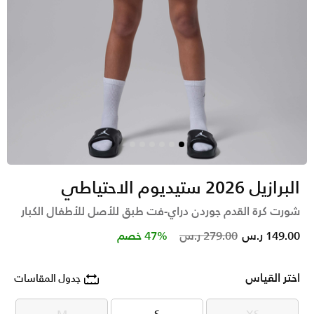
البرازيل 2026 ستيديوم الاحتياطي
شورت كرة القدم جوردن دراي-فت طبق للأصل للأطفال الكبار
Price reduced from
to
149.00 ر.س
279.00 ر.س
47% خصم
اختر القياس
جدول المقاسات