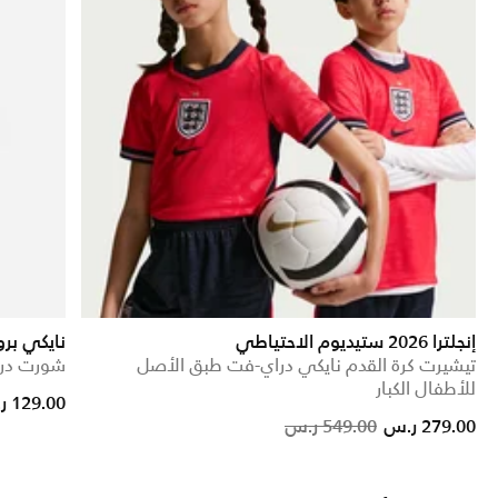
إنجلترا 2026 ستيديوم الاحتياطي
نايكي برو
تيشيرت كرة القدم نايكي دراي-فت طبق الأصل
شورت درا
للأطفال الكبار
ce reduced from
to
129.00 ر.س
Price reduced from
to
279.00 ر.س
549.00 ر.س