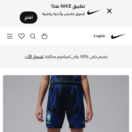
تطبيق NIKE هنا!
×
تسوق ملابس وأحذية رياضية
افتح
English
Nike
تسوق البرازيل 2026 ستيديوم الاحتياطي شورت كرة القدم جوردن دراي-فت طبق للأصل للأطفال الكبار - أولد رويال/أسود في السعودية عبر موقع نايكي اونلاين، واكتشف أحدث التشكيلات والإصدارات الحصرية. احصل على توصيل وإرجاع مجاني✓ دفع نقداً ✓ عبر تطبيق تابي ✓ وغيرها من الوسائل.
خصم حتى %50 على تصاميم مختارة.
تسوق الآن