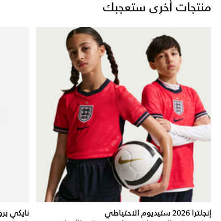
منتجات أخرى ستعجبك
إنجلترا 2026 ستيديوم الاحتياطي
نايكي برو