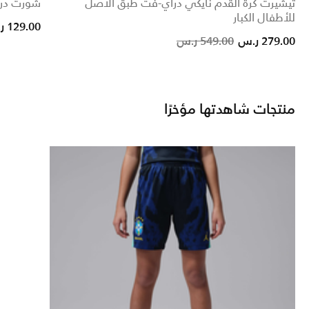
تيشيرت كرة القدم نايكي دراي-فت طبق الأصل
شورت درا
للأطفال الكبار
ce reduced from
to
129.00 ر.س
Price reduced from
to
279.00 ر.س
549.00 ر.س
منتجات شاهدتها مؤخرًا