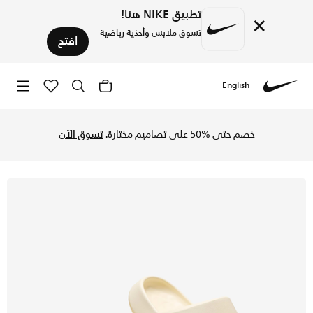
تطبيق NIKE هنا!
×
تسوق ملابس وأحذية رياضية
افتح
English
Nike
تسوق نايكي كالم 2.0 شبشب للرجال - كوكونات ميلك/كوكونات ميلك في السعودية عبر موقع نايكي اونلاين، واكتشف أحدث التشكيلات والإصدارات الحصرية. احصل على توصيل وإرجاع مجاني✓ دفع نقداً ✓ عبر تطبيق تابي ✓ وغيرها من الوسائل.
خصم حتى %50 على تصاميم مختارة.
تسوق الآن