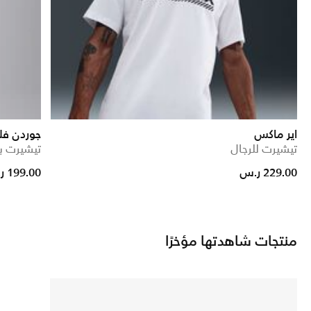
اير ماكس
جوردن فل
تيشيرت للرجال
تيشيرت ب
ce reduced from
to
229.00 ر.س
199.00 ر.س
منتجات شاهدتها مؤخرًا