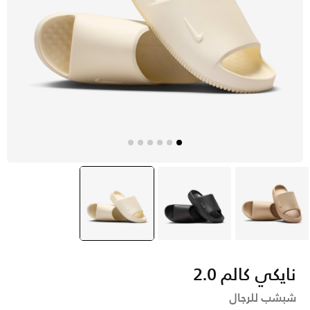
بنى
أسود
أبيض
selected
نايكي كالم 2.0
شبشب للرجال