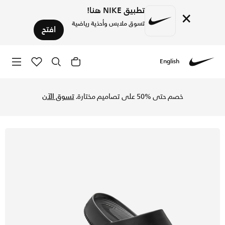
تطبيق NIKE هنا!
×
تسوق ملابس وأحذية رياضية
افتح
English
Nike
تسوق نايكي كالم شبشب للرجال - أسود/أسود في السعودية عبر مو
خصم حتى %50 على تصاميم مختارة.
تسوق الآن