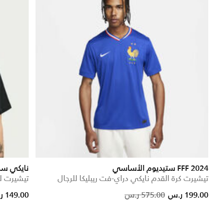
FFF 2024 ستيديوم الأساسي
نايكي سب
تيشيرت كرة القدم نايكي دراي-فت ريبليكا للرجال
تيشيرت ل
Price reduced from
to
Price reduced from
to
199.00 ر.س
575.00 ر.س
149.00 ر.س