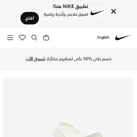
تطبيق NIKE هنا!
×
تسوق ملابس وأحذية رياضية
افتح
English
Nike
تسوق نايكي كالم شبشب للرجال - سيل/سيل في السعودية عبر موقع
خصم حتى %50 على تصاميم مختارة.
تسوق الآن