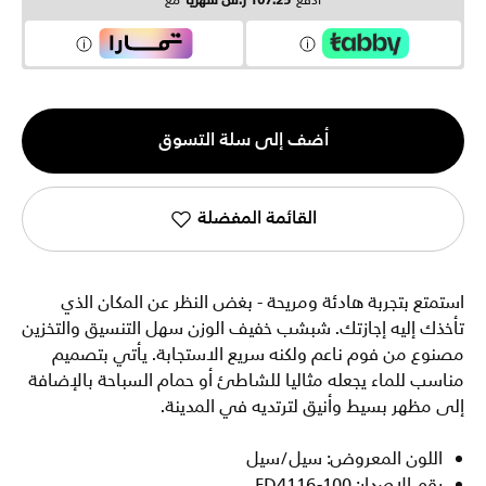
ادفع
107.25 ر.س شهرياً
مع
الكمية
أضف إلى سلة التسوق
1
القائمة المفضلة
استمتع بتجربة هادئة ومريحة - بغض النظر عن المكان الذي
تأخذك إليه إجازتك. شبشب خفيف الوزن سهل التنسيق والتخزين
مصنوع من فوم ناعم ولكنه سريع الاستجابة. يأتي بتصميم
مناسب للماء يجعله مثاليا للشاطئ أو حمام السباحة بالإضافة
إلى مظهر بسيط وأنيق لترتديه في المدينة.
اللون المعروض: سيل/سيل
رقم الإصدار: FD4116-100