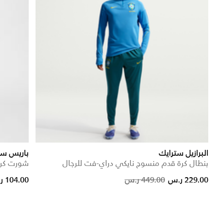
البرازيل سترايك
باريس سان جيرمان 25
بنطال كرة قدم منسوج نايكي دراي-فت للرجال
شورت كرة
Price reduced from
to
229.00 ر.س
449.00 ر.س
104.00 ر.س