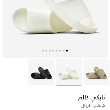
بيج
ايفوري
selected
أسود
نايكي كالم
شبشب للرجال