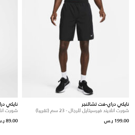
نايكي دراي-فت تشالنجر
نايكي در
شورت انلايند فيرسيتايل للرجال - 23 سم (تقريبا)
شورت انلايند 
rom
199.00 ر.س
89.00 ر.س