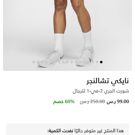
نايكي تشالنجر
شورت الجري 2-في-1 للرجال
Price reduced from
to
99.00 ر.س
250.00 ر.س
60% خصم
هذا المنتج غير متوفر حاليًا
نفدت الكمية: