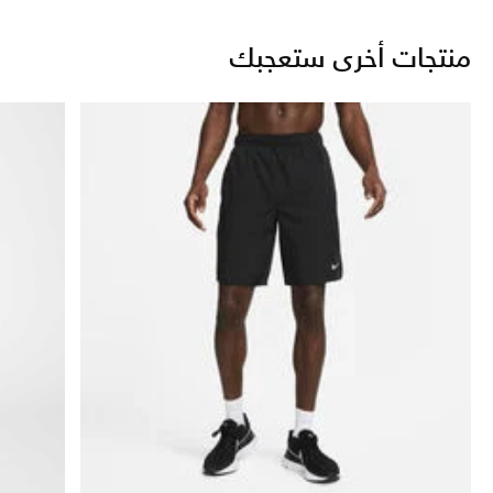
منتجات أخرى ستعجبك