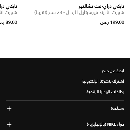
نايكي دراي-فت تشالنجر
نايكي در
شورت انلايند فيرسيتايل للرجال - 23 سم (تقريبا)
شورت انلايند 
rom
199.00 ر.س
89.00 ر.س
ابحث عن متجر
اشترك بنشرتنا الإلكترونية
بطاقات الهدايا الرقمية
مساعدة
حول NIKE (بالإنجليزية)