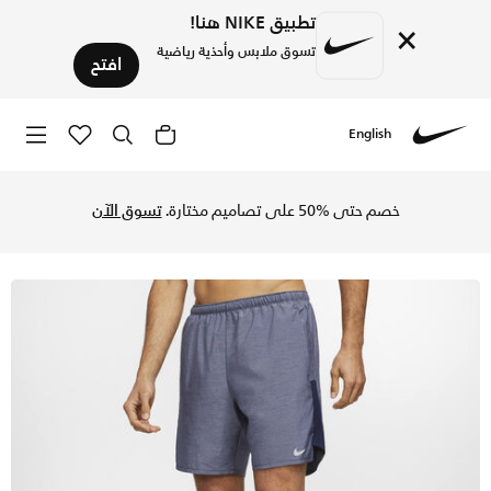
تطبيق NIKE هنا!
×
تسوق ملابس وأحذية رياضية
افتح
English
Nike
تسوق نايكي تشالنجر شورت الجري 2-في-1 للرجال - اوبسيديان/هيذر في السعودية عبر موقع نايكي اونلاين، واكتشف أحدث التشكيلات والإصدارات الحصرية. احصل على توصيل وإرجاع مجاني✓ دفع نقداً ✓ عبر تطبيق تابي ✓ وغيرها من الوسائل.
خصم حتى %50 على تصاميم مختارة.
تسوق الآن