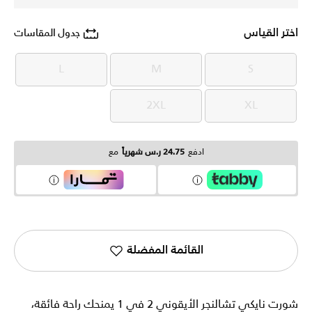
اختر القياس
جدول المقاسات
L
M
S
L
M
S
2XL
XL
2XL
XL
ادفع
24.75 ر.س شهرياً
مع
القائمة المفضلة
شورت نايكي تشالنجر الأيقوني 2 في 1 يمنحك راحة فائقة،