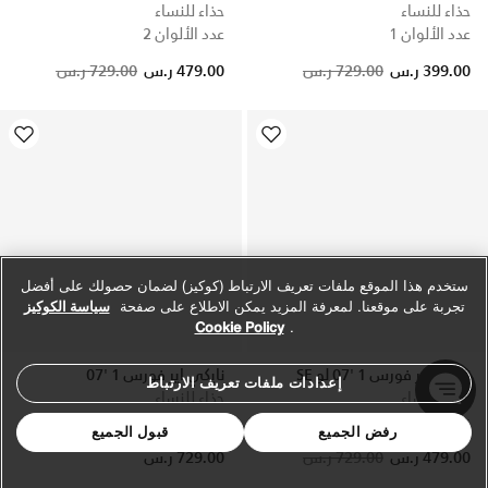
حذاء للنساء
حذاء للنساء
عدد الألوان 1
عدد الألوان 2
Price reduced from
to
399.00 ر.س
729.00 ر.س
479.00 ر.س
729.00 ر.س
ستخدم هذا الموقع ملفات تعريف الارتباط (كوكيز) لضمان حصولك على أفضل
تجربة على موقعنا. لمعرفة المزيد يمكن الاطلاع على صفحة
سياسة الكوكيز
Cookie Policy
.
نايكي اير فورس 1 '07 لو SE
نايكي اير فورس 1 '07
إعدادات ملفات تعريف الارتباط
حذاء للنساء
حذاء للنساء
عدد الألوان 2
عدد الألوان 1
رفض الجميع
قبول الجميع
479.00 ر.س
729.00 ر.س
729.00 ر.س