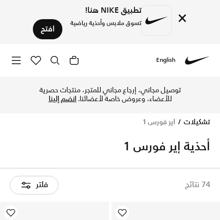
تطبيق NIKE هنا!
×
تسوق ملابس وأحذية رياضية
افتح
English
Nike
اكتشف احذية نايكي اير فورس 1 في السعودية بتصميم أيقوني وراحة طوال اليوم. مثالية للاستخدام اليومي مع خامات متينة وأداء مريح.
توصيل مجاني، إرجاع مجاني للمتجر، منتجات حصرية
للأعضاء، وعروض خاصة لأعضائنا.
انضم إلينا
تشكيلات
اير فورس 1
أحذية إير فورس 1
74 نتائج
فلتر