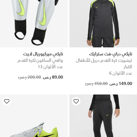
نايكي دراي-فت سترايك
نايكي ميركيوريال لايت
تيشيرت كرة القدم دريل للأطفال
واقي الساقين لكرة القدم
الكبار
عدد الألوان 13
عدد الألوان 6
Price reduced from
to
89.00 ر.س
200.00 ر.س
Price reduced from
to
149.00 ر.س
350.00 ر.س