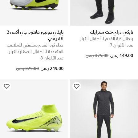
نايكي دراي-فت سترايك
نايكي جونيور فانتوم جي أكس 2
بنطال كرة القدم للأطفال الكبار
أكاديمي
عدد الألوان 7
حذاء كرة القدم منخفض للملاعب
المتعددة للأطفال الصغار/الكبار
Price reduced from
to
149.00 ر.س
375.00 ر.س
عدد الألوان 8
Price reduced from
to
249.00 ر.س
375.00 ر.س