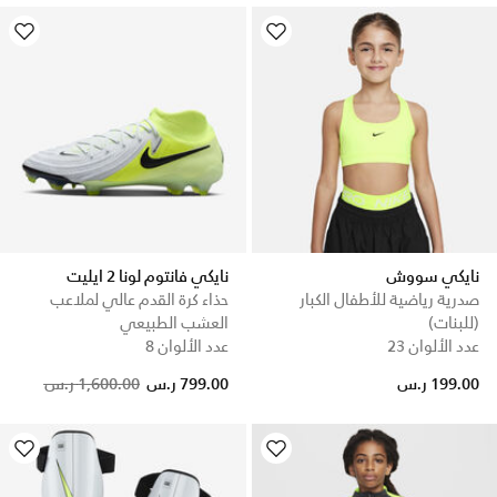
نايكي سووش
نايكي فانتوم لونا 2 ايليت
صدرية رياضية للأطفال الكبار
حذاء كرة القدم عالي لملاعب
(للبنات)
العشب الطبيعي
عدد الألوان 23
عدد الألوان 8
Price reduced from
to
199.00 ر.س
799.00 ر.س
1,600.00 ر.س