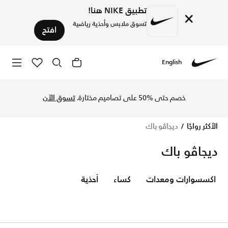
تطبيق NIKE هنا!
×
تسوق ملابس وأحذية رياضية
افتح
English
Nike
تسوق الآن ديجاڤو باك متجر نايكي الإلكتروني في السعودية. اكت
خصم حتى %50 على تصاميم مختارة.
تسوق الآن
الأكثر رواجًا
ديجاڤو باك
ديجاڤو باك
اكسسوارات ومعدات
كساء
أحذية