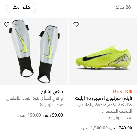
28 نتائج
فلتر
الأكثر مبيعًا
نايكي تشارج
نايكي ميركيوريال فيبور 16 ايليت
واقي الساق لكرة القدم للأطفال
حذاء كرة القدم منخفض لملاعب
عدد الألوان 8
العشب الطبيعي
Price reduced from
to
59.00 ر.س
150.00 ر.س
عدد الألوان 6
Price reduced from
to
749.00 ر.س
1,500.00 ر.س