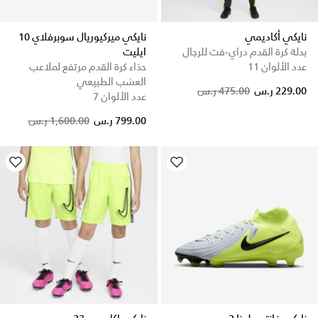
نايكي أكاديمي
نايكي ميركيوريال سوبرفلاي 10
بدلة كرة القدم دراي-فت للرجال
ايليت
عدد الألوان 11
حذاء كرة القدم مرتفع لملاعب
العشب الطبيعي
Price reduced from
to
229.00 ر.س
475.00 ر.س
عدد الألوان 7
Price reduced from
to
799.00 ر.س
1,600.00 ر.س