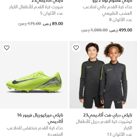
نايكي فانتوم لونا 2 برو
نايكي اكاديمي23
حذاء كرة القدم عالي لملاعب
شورت كرة القدم للأطفال الكبار
العشب الطبيعي
عدد الألوان 5
عدد الألوان 8
Price reduced from
to
89.00 ر.س
175.00 ر.س
Price reduced from
to
499.00 ر.س
1,000.00 ر.س
نايكي دراي-فت أكاديمي23
نايكي ميركيوريال فيبور 16
تيشيرت كرة القدم دريل للأطفال
أكاديمي
الكبار
حذاء كرة القدم منخفض للملاعب
عدد الألوان 13
المتعددة