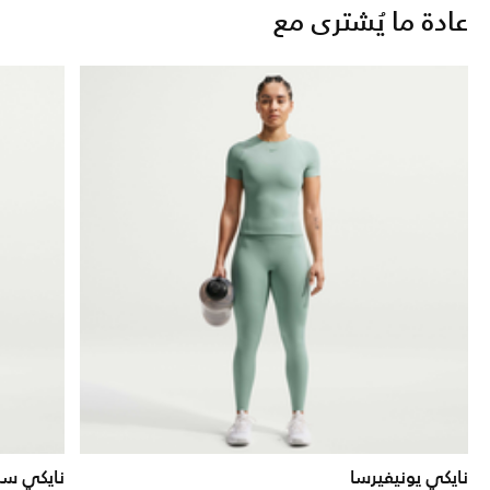
عادة ما يُشترى مع
نايكي يونيفيرسا
نايكي سب