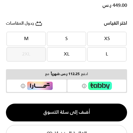
449.00 ر.س
اختر القياس
جدول المقاسات
M
S
XS
M
S
XS
2XL
XL
L
2XL
XL
L
ادفع
112.25 ر.س شهرياً
مع
الكمية
أضف إلى سلة التسوق
1