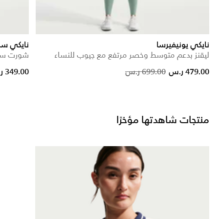
نايكي يونيفيرسا
نايكي سب
ليقنز بدعم متوسط وخصر مرتفع مع جيوب للنساء
شورت سات
Price reduced from
to
479.00 ر.س
699.00 ر.س
349.00 ر.س
منتجات شاهدتها مؤخرًا