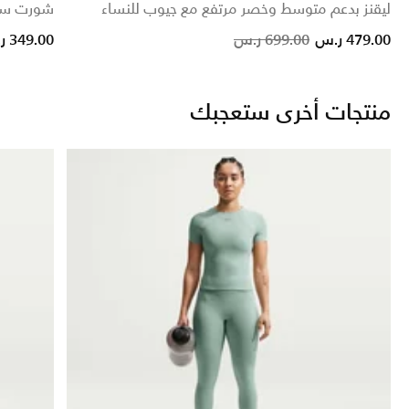
ليقنز بدعم متوسط وخصر مرتفع مع جيوب للنساء
شورت سات
Price reduced from
to
479.00 ر.س
699.00 ر.س
349.00 ر.س
منتجات أخرى ستعجبك