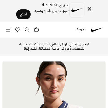
تطبيق NIKE هنا!
×
تسوق ملابس وأحذية رياضية
افتح
English
Nike
تسوق نايكي كورت كوليكشن تيشيرت بولو تنس دراي-فت كروبد للنس
توصيل مجاني، إرجاع مجاني للمتجر، منتجات حصرية
للأعضاء، وعروض خاصة لأعضائنا.
انضم إلينا