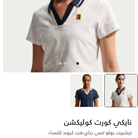
أبيض
selected
أزرق
نايكي كورت كوليكشن
تيشيرت بولو تنس دراي-فت كروبد للنساء