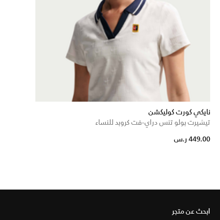
نايكي كورت كوليكشن
تيشيرت بولو تنس دراي-فت كروبد للنساء
449.00 ر.س
ابحث عن متجر