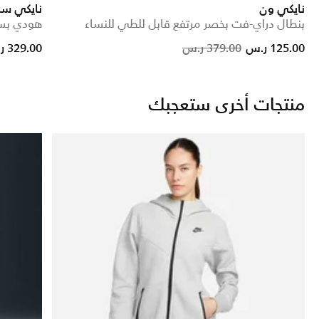
نايكي ون
نايكي سب
بنطال دراي-فت بخصر مرتفع قابل للطي للنساء
هودي بسح
duced from
Price reduced from
to
125.00 ر.س
379.00 ر.س
329.00 ر.س
منتجات أخرى ستعجبك