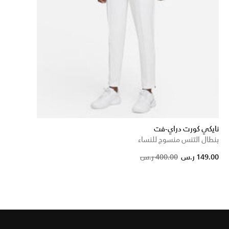
نايكي كورت دراي-فت
بنطال التنس منسوج للنساء
Pric
149.00 ر.س
400.00 ر.س