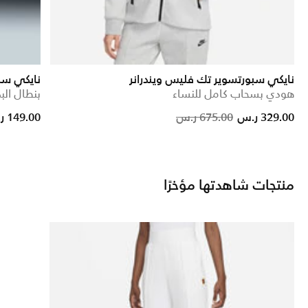
نايكي سبورتسوير تك فليس ويندرانر
نايكي سب
هودي بسحاب كامل للنساء
بنطال الب
om
Price reduced from
to
329.00 ر.س
675.00 ر.س
149.00 ر.س
منتجات شاهدتها مؤخرًا