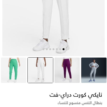
أزرق
وردي
أبيض
selected
أخضر
نايكي كورت دراي-فت
بنطال التنس منسوج للنساء