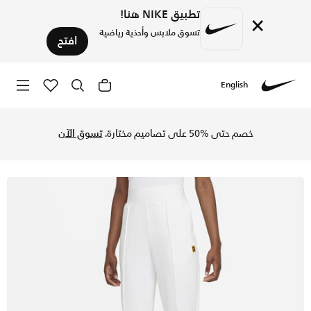
تطبيق NIKE هنا!
×
تسوق ملابس وأحذية رياضية
افتح
English
Nike
تسوق نايكي كورت دراي-فت بنطال التنس منسوج للنساء - أبيض في
خصم حتى %50 على تصاميم مختارة.
تسوق الآن