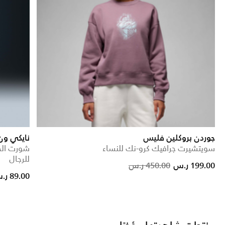
جوردن بروكلين فليس
نايكي و
سويتشيرت جرافيك كرو-نك للنساء
شورت الج
للرجال
Price reduced fr
to
199.00 ر.س
450.00 ر.س
89.00 ر.س