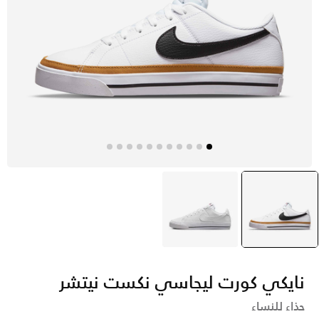
أبيض
selected
أبيض
نايكي كورت ليجاسي نكست نيتشر
حذاء للنساء