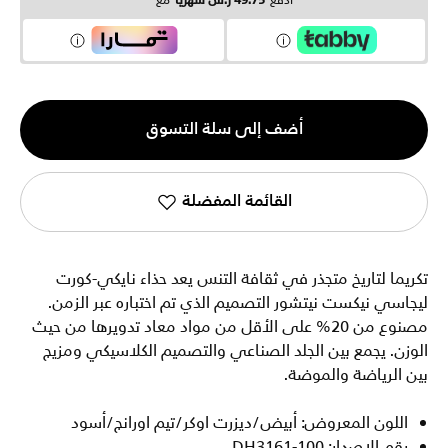
ادفع
49.75 ر.س شهرياً
مع
الكمية
أضف إلى سلة التسوق
1
القائمة المفضلة
تكريما لتاريخ متجذر في ثقافة التنس يعد حذاء نايكي-كورت
ليجاسي نيكست نيتشور التصميم الذي تم اختباره عبر الزمن.
مصنوع من 20% على الأقل من مواد معاد تدويرها من حيث
الوزن. يجمع بين الجلد الصناعي والتصميم الكلاسيكي ومزيج
بين الرياضة والموضة.
اللون المعروض: أبيض/ديزرت اوكر/تيم اورانج/أسود
رقم الإصدار: DH3161-100