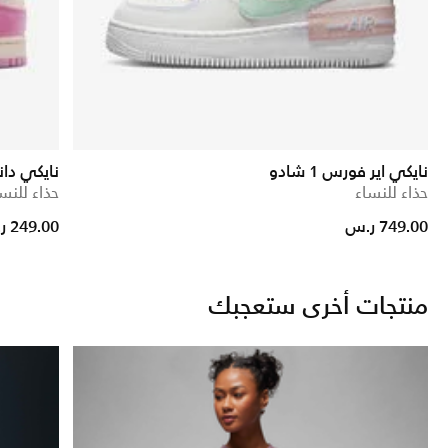
نايكي اير فورس 1 شادو
نايكي دان
حذاء للنساء
حذاء للنس
Price reduced from
to
749.00 ر.س
249.00 ر.س
منتجات أخرى ستعجبك