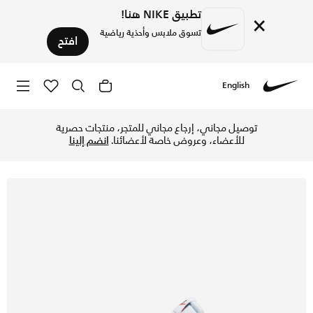
تطبيق NIKE هنا!
×
تسوق ملابس وأحذية رياضية
افتح
English
Nike
تسوق نايكي كورت ليجاسي نيكست نيتشور حذاء للنساء - أبيض/ديزر
توصيل مجاني، إرجاع مجاني للمتجر، منتجات حصرية
للأعضاء، وعروض خاصة لأعضائنا.
انضم إلينا