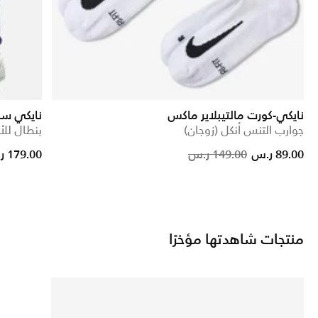
نايكي-كورت مالتيبلاير ماكس
نايكي سب
جوارب التنس أنكل (زوجان)
بنطال للأ
ce reduced from
to
Price redu
to
89.00 ر.س
149.00 ر.س
179.00 ر.س
منتجات شاهدتها مؤخرًا