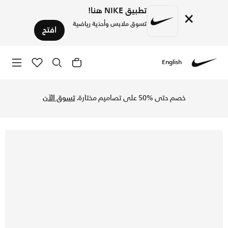
تطبيق NIKE هنا!
×
تسوق ملابس وأحذية رياضية
افتح
English
Nike
تسوق نايكي كورت ليجاسي حذاء للاطفال الكبار - أبيض/ديزرت اوك
خصم حتى %50 على تصاميم مختارة.
تسوق الآن