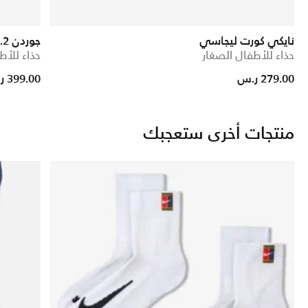
نايكي كورت ليجاسي
جوردن 23/7.2 ايزي اون
حذاء للأطفال الصغار
حذاء للأط
279.00 ر.س
399.00 ر.س
منتجات أخرى ستعجبك