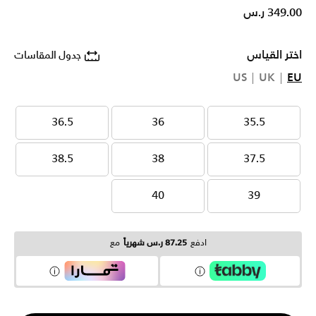
349.00 ر.س
اختر القياس
جدول المقاسات
US
UK
EU
36.5
36
35.5
36.5
36
35.5
38.5
38
37.5
38.5
38
37.5
40
39
40
39
ادفع
87.25 ر.س شهرياً
مع