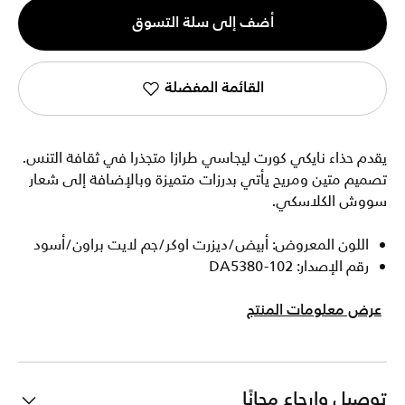
الكمية
أضف إلى سلة التسوق
1
القائمة المفضلة
يقدم حذاء نايكي كورت ليجاسي طرازا متجذرا في ثقافة التنس.
تصميم متين ومريح يأتي بدرزات متميزة وبالإضافة إلى شعار
سووش الكلاسكي.
اللون المعروض: أبيض/ديزرت اوكر/جم لايت براون/أسود
رقم الإصدار: DA5380-102
عرض معلومات المنتج
توصيل وإرجاع مجانًا