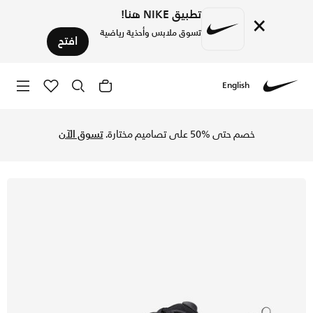
تطبيق NIKE هنا!
×
تسوق ملابس وأحذية رياضية
افتح
English
Nike
تسوق نايكي ديفاي اول داي حذاء ترينينج للرجال - أسود/أسود/أس
خصم حتى %50 على تصاميم مختارة.
تسوق الآن