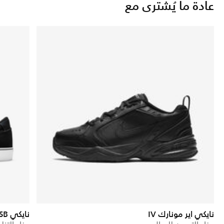
عادة ما يُشترى مع
نايكي اير مونارك IV
نايكي SB شرون 2