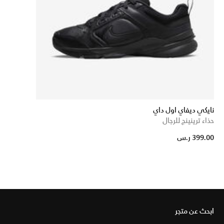
نايكي ديفاي اول داي
حذاء ترينينج للرجال
399.00 ر.س
ابحث عن متجر