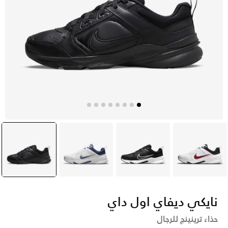
أبيض
أسود
أبيض
أسود
selected
نايكي ديفاي اول داي
حذاء ترينينج للرجال