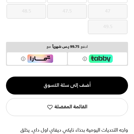
48.5
47.5
47
48.5
47.5
47
49.5
49.5
ادفع
99.75 ر.س شهرياً
مع
الكمية
أضف إلى سلة التسوق
1
القائمة المفضلة
واجه التحديات اليومية بحذاء نايكي ديفاي اول داي. يخلق