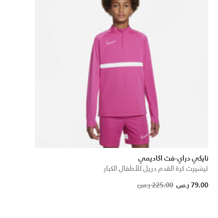
نايكي دراي-فت اكاديمي
تيشيرت كرة القدم دريل للأطفال الكبار
Price reduc
to
79.00 ر.س
225.00 ر.س