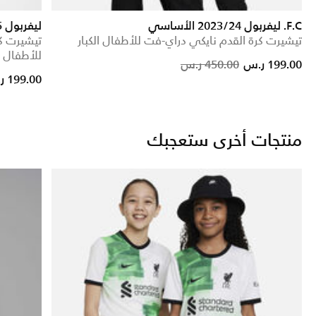
F.C. ليفربول 2023/24 الأساسي
ليفربول 2024/25 ستيديوم الاحتياطي
تيشيرت كرة القدم نايكي دراي-فت للأطفال الكبار
تيشيرت ك
للأطفال ال
Price reduced from
to
199.00 ر.س
450.00 ر.س
199.00 ر.س
منتجات أخرى ستعجبك