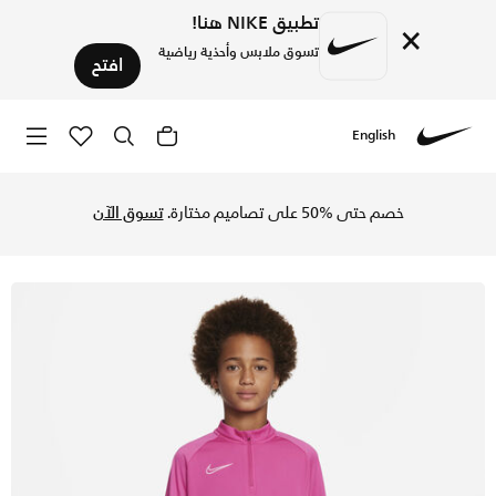
تطبيق NIKE هنا!
×
تسوق ملابس وأحذية رياضية
افتح
English
Nike
تسوق نايكي دراي-فت اكاديمي تيشيرت كرة القدم دريل للأطفال ال
خصم حتى %50 على تصاميم مختارة.
تسوق الآن