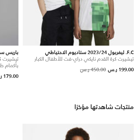
F.C. ليفربول 2023/24 ستاديوم الاحتياطي
باريس سان جيرمان 5
تيشيرت كرة القدم نايكي دراي-فت للأطفال الكبار
تيشيرت ك
بأكمام طو
Price reduced from
to
199.00 ر.س
450.00 ر.س
179.00 ر.س
منتجات شاهدتها مؤخرًا