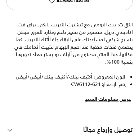
القائمة المفضلة
ارتق بتدريبك اليومي مع تيشيرت التدريب نايكي دراي-فت
اكاديمي دريل. مصنوع من نسيج ناعم وطارد للعرق مبطن
بنسيج شبكي لمساعدتك على البقاء جافا أثناء التدريب. كما
يتضمن فتحات مخفية عند إصبع الإبهام لتثبيت أكمامك في
مكانها. هذا المنتج مصنوع من ألياف بوليستر معاد تدويرها
بنسبة 100%.
اللون المعروض: أكتيف بينك/أكتيف بينك/أبيض/أبيض
رقم الإصدار: CW6112-621
عرض معلومات المنتج
توصيل وإرجاع مجانًا