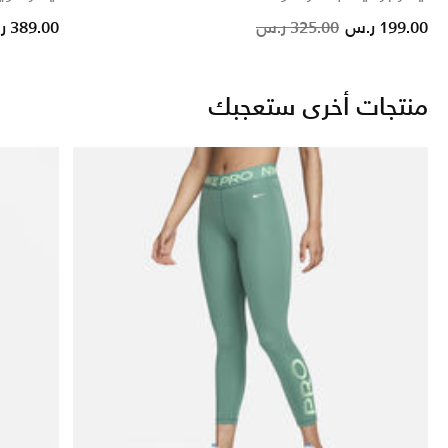
om
Price reduced from
to
199.00 ر.س
325.00 ر.س
389.00 ر.س
منتجات أخرى ستعجبك