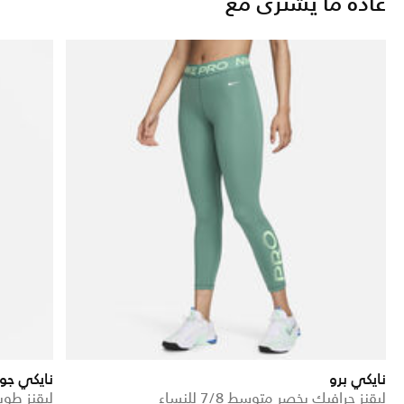
عادة ما يُشترى مع
نايكي برو
نايكي جو
ليقنز جرافيك بخصر متوسط 7/8 للنساء
ليقنز طوي