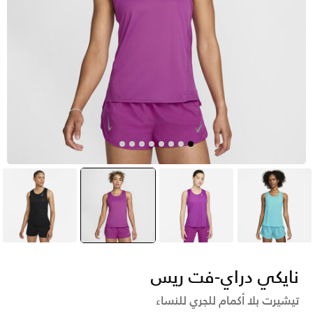
أزرق
بنفسجي
وردي
selected
أسود
نايكي دراي-فت ريس
تيشيرت بلا أكمام للجري للنساء