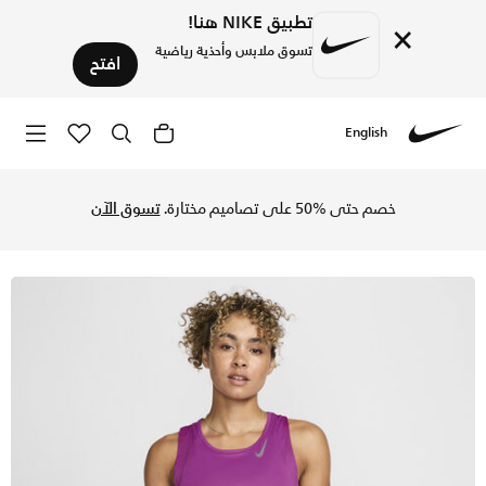
تطبيق NIKE هنا!
×
تسوق ملابس وأحذية رياضية
افتح
English
Nike
تسوق نايكي دراي-فت ريس تيشيرت بلا أكمام للجري للنساء - هوت
خصم حتى %50 على تصاميم مختارة.
تسوق الآن