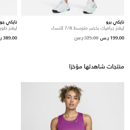
نايكي برو
نايكي جو
ليقنز جرافيك بخصر متوسط 7/8 للنساء
ليقنز طوي
om
Price reduced from
to
199.00 ر.س
325.00 ر.س
389.00 ر.س
منتجات شاهدتها مؤخرًا