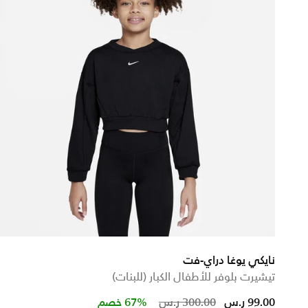
نايكي يوغا دراي-فت
تيشيرت بلوفر للأطفال الكبار (للبنات)
Price reduced fr
to
99.00 ر.س
300.00 ر.س
67% خصم