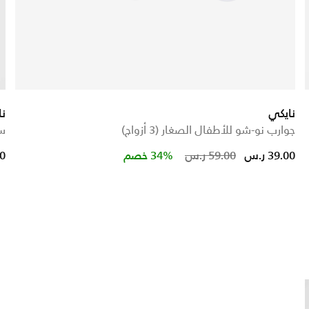
نايكي
نا
جوارب نو-شو للأطفال الصغار (3 أزواج)
سو
Price reduc
to
39.00 ر.س
59.00 ر.س
34% خصم
00