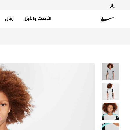
الأحدث والأبرز
رجال
Nike
تسوق نايكي دراي-فت سترايك تيشيرت كرة القدم بأكمام قصيرة