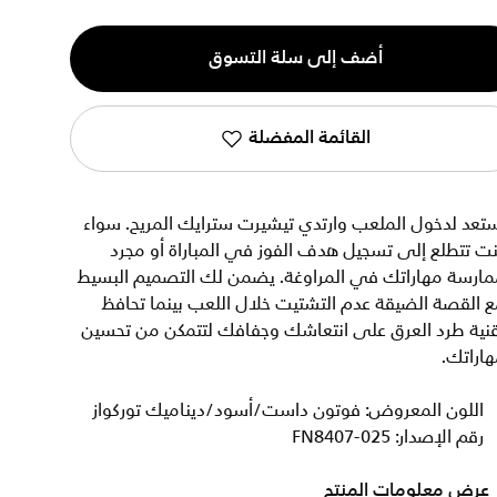
ية
أضف إلى سلة التسوق
القائمة المفضلة
تعد لدخول الملعب وارتدي تيشيرت سترايك المريح. سواء
ت تتطلع إلى تسجيل هدف الفوز في المباراة أو مجرد
مارسة مهاراتك في المراوغة. يضمن لك التصميم البسيط
 القصة الضيقة عدم التشتيت خلال اللعب بينما تحافظ
قنية طرد العرق على انتعاشك وجفافك لتتمكن من تحسين
اراتك.
اللون المعروض: فوتون داست/أسود/ديناميك توركواز
رقم الإصدار: FN8407-025
عرض معلومات المنتج