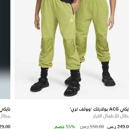
ACG بولارتك 'وولف تري'
نايكي
طال للأطفال الكبار
بنطال 
educed from
Price reduc
to
249. ر.س
550.00 ر.س
55% خصم
129.00 ر