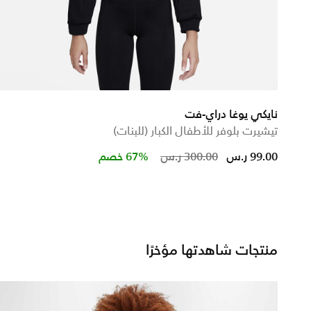
نايكي يوغا دراي-فت
تيشيرت بلوفر للأطفال الكبار (للبنات)
ed from
Price reduced fr
to
99.00 ر.س
300.00 ر.س
67% خصم
منتجات شاهدتها مؤخرًا