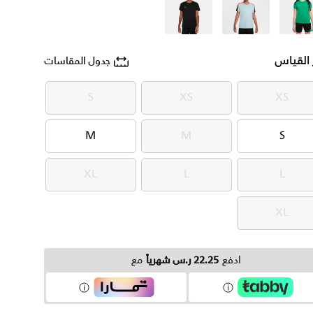
أخضر
أزرق
أسود
 القياس
جدول المقاسات
S
XS
XS
S
XS
XS
M
M
S
M
M
S
XL
L
L
XL
L
L
XL
XL
ادفع
22.25 ر.س شهرياً
مع