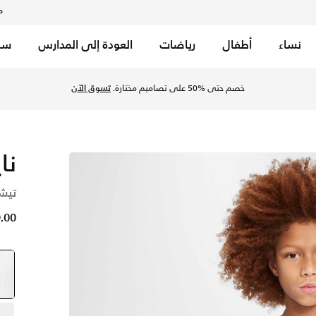
م
نساء
أطفال
رياضات
العودة إلى المدارس
سب
 للأطفال الكبار - فوتون داست/أسود/ديناميك توركواز في السعودية
خصم حتى %50 على تصاميم مختارة.
تسوق الآن
نا
تيشي
89.00 