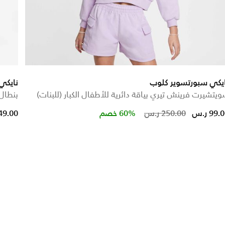
يكي سبورتسوير كلوب
نايكي ACG بولارتك 'وولف 
يتشيرت فرينش تيري بياقة دائرية للأطفال الكبار (للبنات)
بنطال 
educed from
Price reduced from
to
99. ر.س
250.00 ر.س
60% خصم
249.00 ر