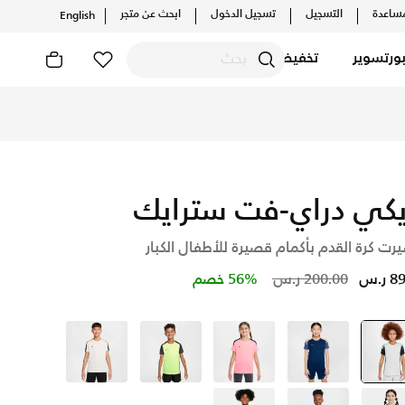
ساعدة
التسجيل
تسجيل الدخول
ابحث عن متجر
English
ورتسوير
تخفيضات
 عبر موقع نايكي اونلاين، واكتشف أحدث التشكيلات والإصدارات ال
يكي دراي-فت سترايك
رت كرة القدم بأكمام قصيرة للأطفال الكبار
Price reduced from
to
ر.س
200.00 ر.س
56% خصم
ايفوري
selected
أزرق
وردي
أخضر
ايفوري