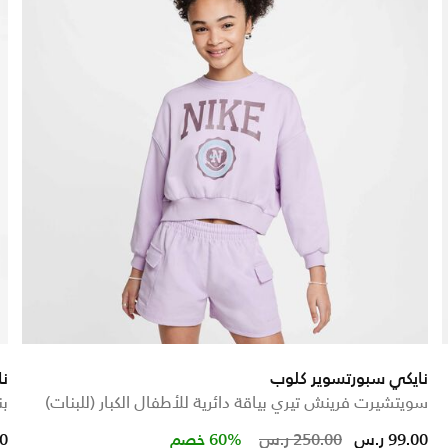
نايكي سبورتسوير كلوب
نايكي 
سويتشيرت فرينش تيري بياقة دائرية للأطفال الكبار (للبنات)
بن
ed from
Price reduced from
to
99.00 ر.س
250.00 ر.س
60% خصم
00