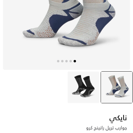
رمادي
selected
أسود
نايكي
جوارب تريل رانينج كرو