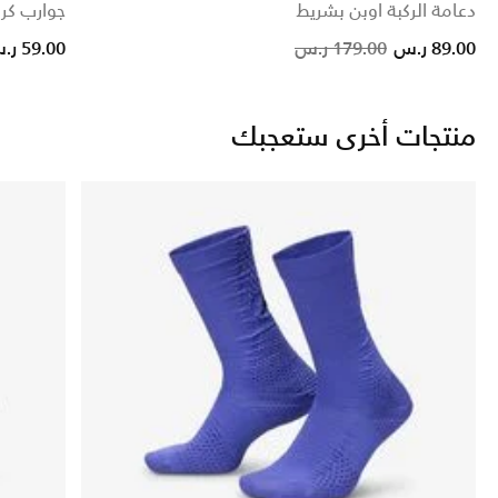
دعامة الركبة اوبن بشريط
جوارب كرو مبط
d from
Price r
t
89.00 ر.س
179.00 ر.س
59.00 ر.س
منتجات أخرى ستعجبك