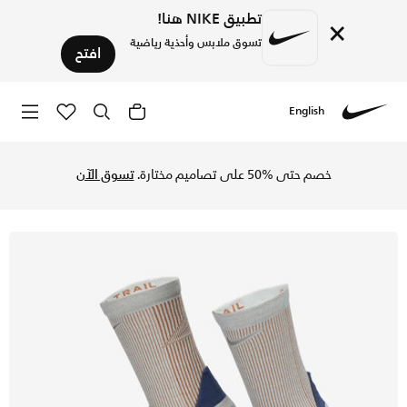
تطبيق NIKE هنا!
×
تسوق ملابس وأحذية رياضية
افتح
English
Nike
تسوق نايكي جوارب تريل رانينج كرو - جلاسير بلو/ميدنايت نيفي/
خصم حتى %50 على تصاميم مختارة.
تسوق الآن