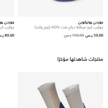
جوردن يونيكورن
جوردن يو
جوارب كرو مبطنة دراي-فت ADV (زوج واحد)
جوارب كرو مبط
d from
Price reduced from
to
59.00 ر.س
150.00 ر.س
89.00 ر.س
منتجات شاهدتها مؤخرًا