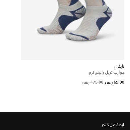
نايكي
جوارب تريل رانينج كرو
P
69.00 ر.س
175.00 ر.س
ابحث عن متجر