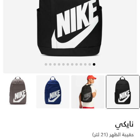
أسود
selected
أسود
أزرق
بنى
نايكي
حقيبة الظهر (21 لتر)