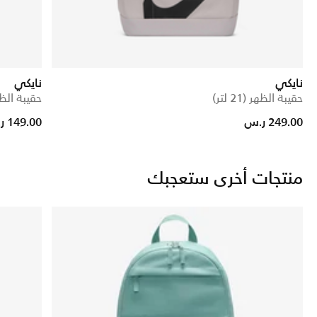
نايكي
نايكي
حقيبة الظهر (21 لتر)
حقيبة الظهر (1
Price reduced from
to
249.00 ر.س
149.00 ر.س
منتجات أخرى ستعجبك