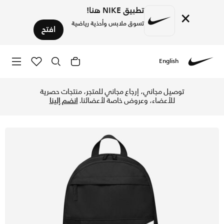
تطبيق NIKE هنا!
×
تسوق ملابس وأحذية رياضية
افتح
English
Nike
تسوق نايكي حقيبة الظهر (21 لتر) - أسود في السعودية عبر موقع نايكي اونلاين، واكتشف أحدث التشكيلات والإصدارات الحصرية. احصل على توصيل وإرجاع مجاني✓ دفع نقداً ✓ عبر تطبيق تابي ✓ وغيرها من الوسائل.
توصيل مجاني، إرجاع مجاني للمتجر، منتجات حصرية
للأعضاء، وعروض خاصة لأعضائنا.
انضم إلينا