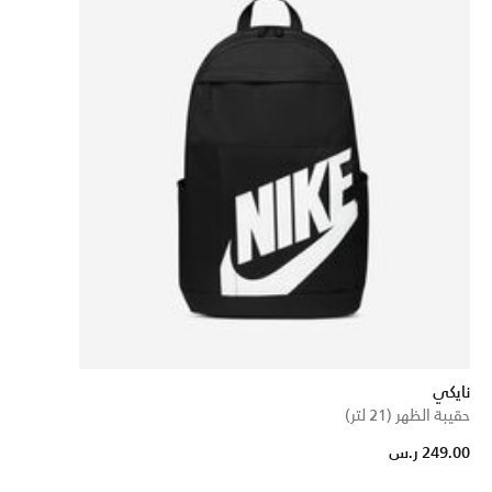
نايكي
حقيبة الظهر (21 لتر)
249.00 ر.س