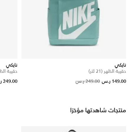
نايكي
نايكي
حقيبة الظهر (21 لتر)
حقيبة الظهر (1
Price red
to
149.00 ر.س
249.00 ر.س
249.00 ر.س
منتجات شاهدتها مؤخرًا