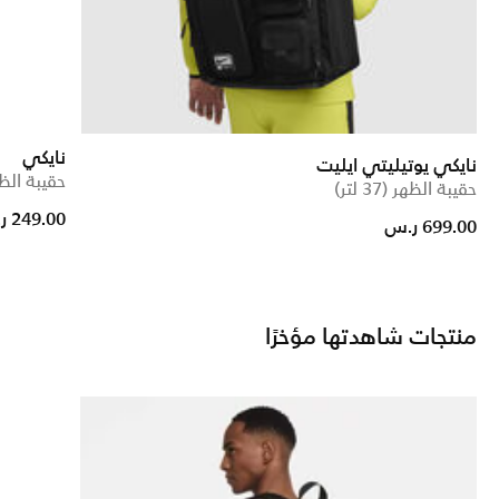
نايكي
نايكي يوتيليتي ايليت
حقيبة الظهر (1
حقيبة الظهر (37 لتر)
249.00 ر.س
699.00 ر.س
منتجات شاهدتها مؤخرًا