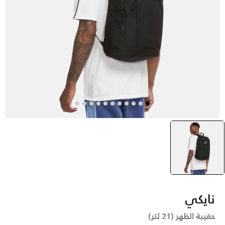
أسود
selected
نايكي
حقيبة الظهر (21 لتر)