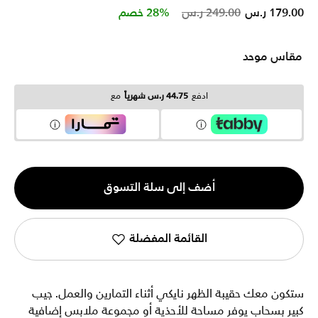
Price reduced from
to
179.00 ر.س
249.00 ر.س
28% خصم
مقاس موحد
ادفع
44.75 ر.س شهرياً
مع
الكمية
أضف إلى سلة التسوق
1
القائمة المفضلة
ستكون معك حقيبة الظهر نايكي أثناء التمارين والعمل. جيب
كبير بسحاب يوفر مساحة للأحذية أو مجموعة ملابس إضافية