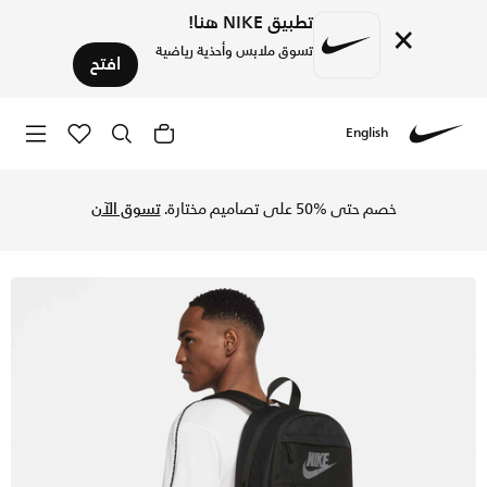
تطبيق NIKE هنا!
×
تسوق ملابس وأحذية رياضية
افتح
English
Nike
تسوق نايكي حقيبة الظهر (21 لتر) - أسود في السعودية عبر موقع نايكي اونلاين، واكتشف أحدث التشكيلات والإصدارات الحصرية. احصل على توصيل وإرجاع مجاني✓ دفع نقداً ✓ عبر تطبيق تابي ✓ وغيرها من الوسائل.
خصم حتى %50 على تصاميم مختارة.
تسوق الآن