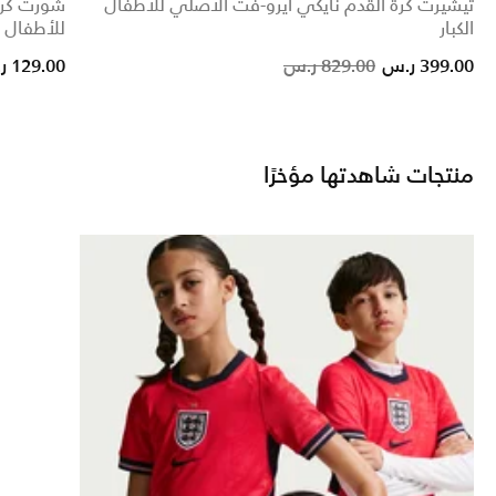
تيشيرت كرة القدم نايكي ايرو-فت الأصلي للأطفال
شورت كرة
الكبار
للأطفال ال
Price reduced from
to
399.00 ر.س
829.00 ر.س
129.00 ر.س
منتجات شاهدتها مؤخرًا