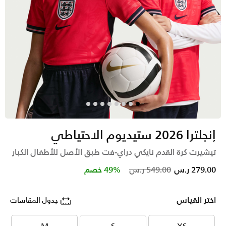
إنجلترا 2026 ستيديوم الاحتياطي
تيشيرت كرة القدم نايكي دراي-فت طبق الأصل للأطفال الكبار
Price reduced from
to
279.00 ر.س
549.00 ر.س
49% خصم
اختر القياس
جدول المقاسات