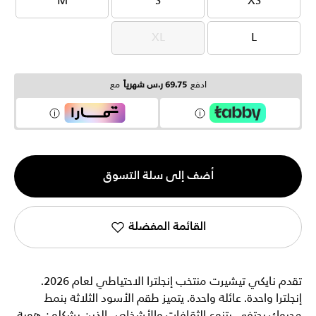
M
S
XS
M
S
XS
XL
L
XL
L
ادفع
69.75 ر.س شهرياً
مع
الكمية
أضف إلى سلة التسوق
1
القائمة المفضلة
تقدم نايكي تيشيرت منتخب إنجلترا الاحتياطي لعام 2026.
إنجلترا واحدة. عائلة واحدة. يتميز طقم الأسود الثلاثة بنمط
محبوك يحتفي بتنوع الثقافات والأشخاص الذين يشكلون هوية