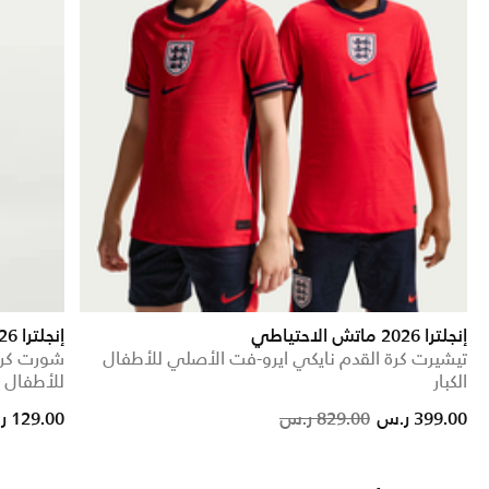
إنجلترا 2026 ماتش الاحتياطي
إنجلترا 2026 ستيديوم الاحتياطي
تيشيرت كرة القدم نايكي ايرو-فت الأصلي للأطفال
شورت كرة
الكبار
للأطفال ال
Price reduced from
to
399.00 ر.س
829.00 ر.س
129.00 ر.س