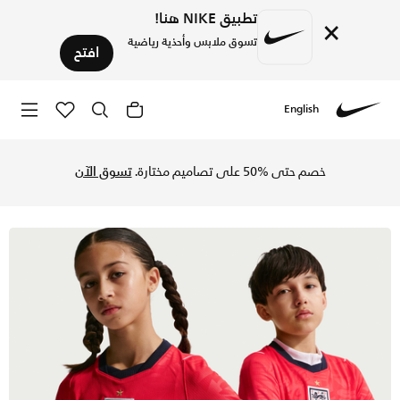
تطبيق NIKE هنا!
×
تسوق ملابس وأحذية رياضية
افتح
English
Nike
تسوق إنجلترا 2026 ستيديوم الاحتياطي تيشيرت كرة القدم نايكي دراي-فت طبق الأصل للأطفال الكبار - سبيد ريد/اوبسديان/أبيض/اوبسديان في السعودية عبر موقع نايكي اونلاين، واكتشف أحدث التشكيلات والإصدارات الحصرية. احصل على توصيل وإرجاع مجاني✓ دفع نقداً ✓ عبر تطبيق تابي ✓ وغيرها من الوسائل.
خصم حتى %50 على تصاميم مختارة.
تسوق الآن