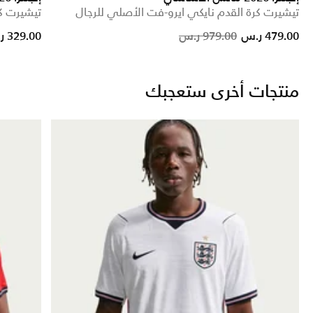
تيشيرت كرة القدم نايكي ايرو-فت الأصلي للرجال
تيشيرت كر
om
Price reduced from
to
479.00 ر.س
979.00 ر.س
329.00 ر.س
منتجات أخرى ستعجبك