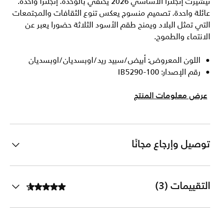
تيشيرت إنجلترا الأساسي 2026 يحتفي بالوحدة. إنجلترا واحدة.
عائلة واحدة. تصميم منسوج يعكس تنوع الثقافات والمجتمعات
التي تمثل البلاد ويمنح طقم الأسود الثلاثة حضورا يعبر عن
الانتماء والطموح.
اللون المعروض: أبيض/سبيد ريد/اوبسديان/اوبسديان
رقم الإصدار: IB5290-100
عرض معلومات المنتج
توصيل وإرجاع مجانًا
التقييمات (3)