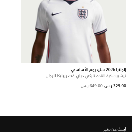
إنجلترا 2026 ستيديوم الأساسي
تيشيرت كرة القدم نايكي دراي-فت ريبليكا للرجال
Price reduced from
to
329.00 ر.س
649.00 ر.س
ابحث عن متجر