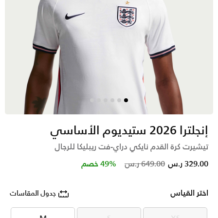
إنجلترا 2026 ستيديوم الأساسي
تيشيرت كرة القدم نايكي دراي-فت ريبليكا للرجال
Price reduced from
to
329.00 ر.س
649.00 ر.س
49% خصم
اختر القياس
جدول المقاسات