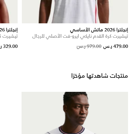
إنجلترا 2026 ماتش الأساسي
إنجلترا 2026 ستديوم الاحتياطي
تيشيرت كرة القدم نايكي ايرو-فت الأصلي للرجال
تيشيرت كر
om
Price reduced from
to
479.00 ر.س
979.00 ر.س
329.00 ر.س
منتجات شاهدتها مؤخرًا