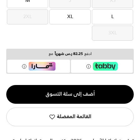
M
S
XS
M
S
XS
2XL
XL
L
2XL
XL
L
3XL
3XL
ادفع
82.25 ر.س شهرياً
مع
الكمية
أضف إلى سلة التسوق
1
القائمة المفضلة