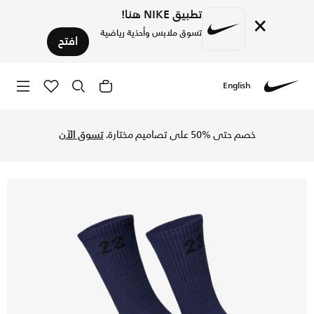
تطبيق NIKE هنا!
×
تسوق ملابس وأحذية رياضية
افتح
English
Nike
تسوق جوارب ايسنشالز كرو (3 أزواج) جوارب كرو (3 أزواج) - متعدد الألوان في السعودية عبر موقع نايكي اونلاين، واكتشف أحدث التشكيلات والإصدارات الحصرية. احصل على توصيل وإرجاع مجاني✓ دفع نقداً ✓ عبر تطبيق تابي ✓ وغيرها من الوسائل.
خصم حتى %50 على تصاميم مختارة.
تسوق الآن