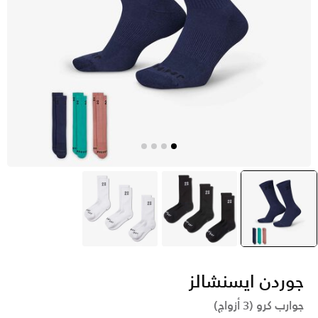
متعدد
selected
أسود
أبيض
جوردن ايسنشالز
جوارب كرو (3 أزواج)