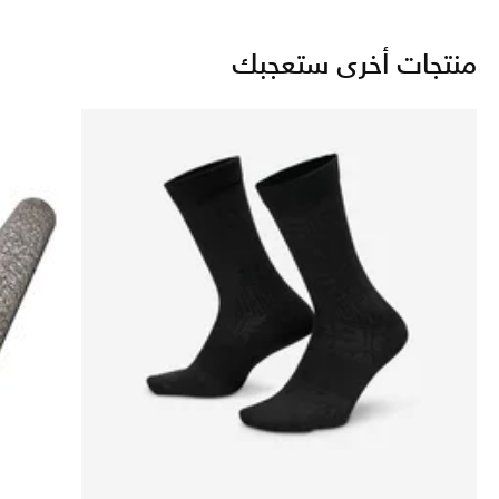
منتجات أخرى ستعجبك