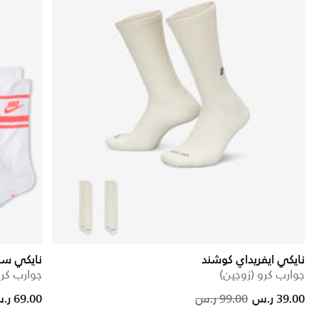
نايكي ايفريداي كوشند
نايكي سب
جوارب كرو (زوجين)
جوارب كرو (3 أز
educed from
o
Price 
39.00 ر.س
99.00 ر.س
69.00 ر.س