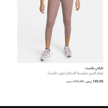
نايكي فاست
ليقنز الجري متوسط الارتفاع كروب للنساء
Price reduced f
to
149.00 ر.س
325.00 ر.س