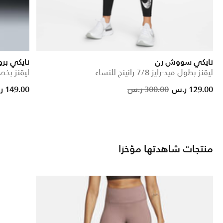
نايكي سووش رن
نايكي بر
ليقنز بطول ميد-رايز 7/8 رانينج للنساء
ليقنز بخصر عال
rice reduced from
to
Price reduced fro
to
129.00 ر.س
300.00 ر.س
149.00 ر.س
منتجات شاهدتها مؤخرًا