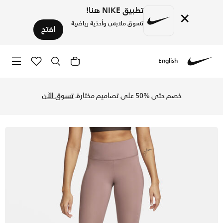
تطبيق NIKE هنا!
×
تسوق ملابس وأحذية رياضية
افتح
English
Nike
تسوق نايكي فاست ليقنز الجري متوسط الارتفاع كروب للنساء - س
خصم حتى %50 على تصاميم مختارة.
تسوق الآن