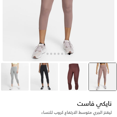
وردي
selected
أحمر
أسود
رمادي
نايكي فاست
ليقنز الجري متوسط الارتفاع كروب للنساء