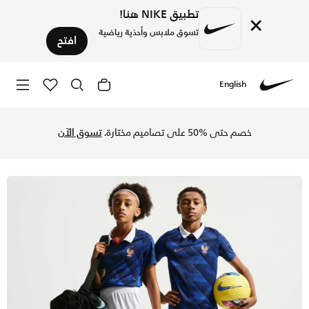
تطبيق NIKE هنا!
×
تسوق ملابس وأحذية رياضية
افتح
English
Nike
تسوق فرنسا 2026 ستيديوم الأساسي شورت كرة القدم نايكي دراي-فت طبق الأصل للأطفال الكبار - أبيض/ميتالك كوبر في السعودية عبر موقع نايكي اونلاين، واكتشف أحدث التشكيلات والإصدارات الحصرية. احصل على توصيل وإرجاع مجاني✓ دفع نقداً ✓ عبر تطبيق تابي ✓ وغيرها من الوسائل.
خصم حتى %50 على تصاميم مختارة.
تسوق الآن