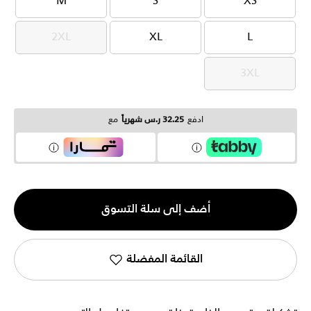
M
S
XS
M
S
XS
2XL
XL
L
2XL
XL
L
3XL
3XL
ادفع
32.25 ر.س شهرياً
مع
الكمية
أضف إلى سلة التسوق
1
القائمة المفضلة