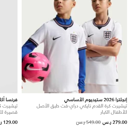
إنجلترا 2026 ستيديوم الأساسي
فرنسا أكا
تيشيرت كرة القدم نايكي دراي-فت طبق الأصل
تيشيرت كر
للأطفال الكبار
قصيرة للأ
Price reduced from
to
279.00 ر.س
549.00 ر.س
129.00 ر.س