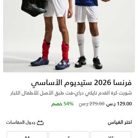
فرنسا 2026 ستيديوم الأساسي
شورت كرة القدم نايكي دراي-فت طبق الأصل للأطفال الكبار
Price reduced from
to
129.00 ر.س
279.00 ر.س
54% خصم
اختر القياس
جدول المقاسات