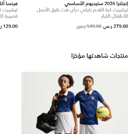
إنجلترا 2026 ستيديوم الأساسي
فرنسا أكا
تيشيرت كرة القدم نايكي دراي-فت طبق الأصل
تيشيرت كر
للأطفال الكبار
قصيرة للأ
Price reduced from
to
279.00 ر.س
549.00 ر.س
129.00 ر.س
منتجات شاهدتها مؤخرًا