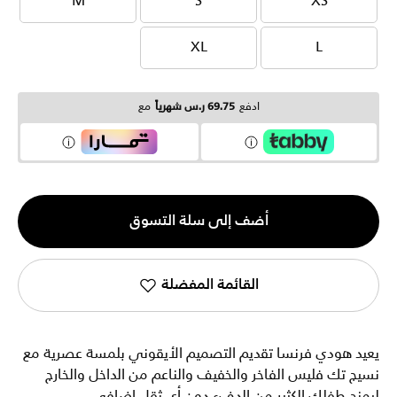
M
S
XS
M
S
XS
XL
L
XL
L
ادفع
69.75 ر.س شهرياً
مع
الكمية
أضف إلى سلة التسوق
1
القائمة المفضلة
يعيد هودي فرنسا تقديم التصميم الأيقوني بلمسة عصرية مع
نسيج تك فليس الفاخر والخفيف والناعم من الداخل والخارج
ليمنح طفلك الكثير من الدفء دون أي ثقل إضافي.