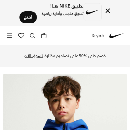
تطبيق NIKE هنا!
×
تسوق ملابس وأحذية رياضية
افتح
English
Nike
تسوق فرنسا تك فليس هودي كرة القدم نايكي بسحاب كامل للأطفال 
خصم حتى %50 على تصاميم مختارة.
تسوق الآن