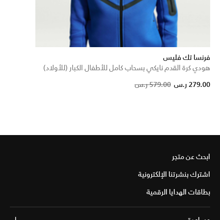
فرنسا تك فليس
هودي كرة القدم نايكي بسحاب كامل للأطفال الكبار (للأولاد)
Price reduced from
to
279.00 ر.س
579.00 ر.س
ابحث عن متجر
اشترك بنشرتنا الإلكترونية
بطاقات الهدايا الرقمية