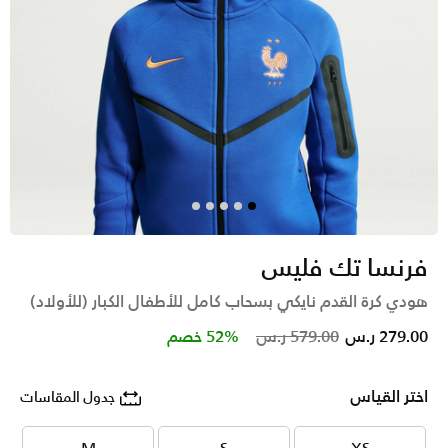
فرنسا تك فليس
هودي كرة القدم نايكي بسحاب كامل للأطفال الكبار (للأولاد)
Price reduced from
to
279.00 ر.س
579.00 ر.س
52% خصم
اختر القياس
جدول المقاسات