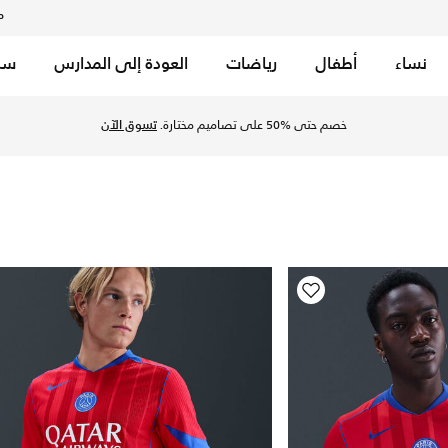
م
نساء
أطفال
رياضات
العودة إلى المدارس
سب
ية. اكتشف المزيد أندية كرة القدم من التشكيلات أونلاين مع توصيل 
خصم حتى %50 على تصاميم مختارة.
تسوق الآن