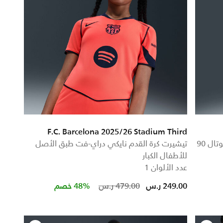
F.C. Barcelona 2025/26 Stadium Third
تيشيرت كرة القدم نايكي دراي-فت ADV توتال 90
تيشيرت كرة القدم نايكي دراي-فت طبق الأصل
للأطفال الكبار
عدد الألوان 1
Price reduced from
to
249.00 ر.س
479.00 ر.س
48% خصم