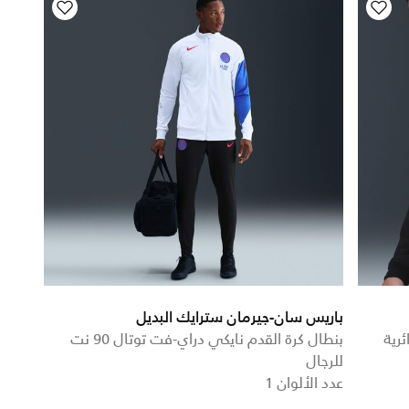
باريس سان-جيرمان سترايك البديل
90 بياقة دائرية
بنطال كرة القدم نايكي دراي-فت توتال 90 نت
للرجال
عدد الألوان 1