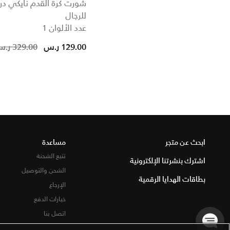
شورت كرة القدم نايكي د
للرجال
عدد الألوان 1
duced from
129.00 ر.س
329.00 ر.س