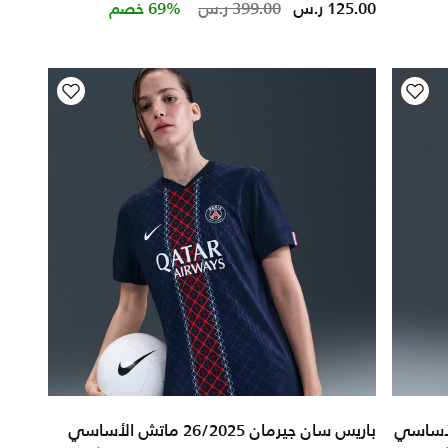
Price reduced from
to
125.00 ر.س
399.00 ر.س
69% خصم
باريس سان جيرمان 26/2025 ماتش الأساسي