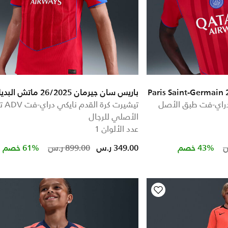
Paris Saint-Germain
باريس سان جيرمان 26/2025 ماتش البديل
دراي-فت طبق الأصل
الأصلي للرجال
عدد الألوان 1
Price reduced from
to
Price re
to
43% خصم
349.00 ر.س
899.00 ر.س
61% خصم