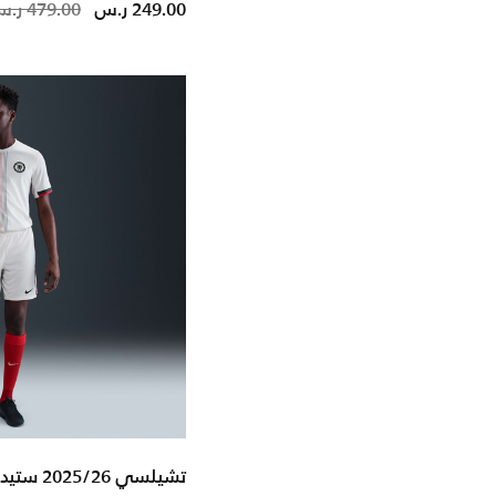
duced from
249.00 ر.س
479.00 ر.س
+ أكثر
تشيلسي 2025/26 ستيديوم الاحتياطي