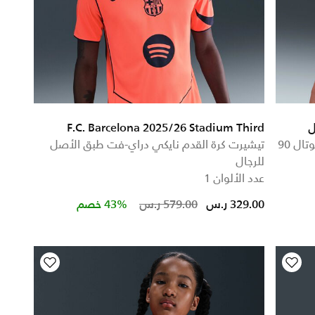
F.C. Barcelona 2025/26 Stadium Third
تيشيرت كرة القدم نايكي دراي-فت ADV توتال 90
تيشيرت كرة القدم نايكي دراي-فت طبق الأصل
للرجال
عدد الألوان 1
Price reduced from
to
329.00 ر.س
579.00 ر.س
43% خصم