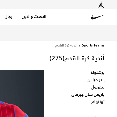
الأحدث والأبرز
رجال
Nike
تسوق الآن أندية كرة القدم متجر نايكي الإلكتروني في السعود
Sports Teams
أندية كرة القدم
أندية كرة القدم
(275)
برشلونة
إنتر ميلان
ليفربول
باريس سان جيرمان
توتنهام