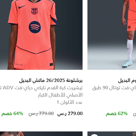
برشلونة 26/2025 ماتش البديل
شورت كرة القدم نايكي دراي-فت توتال 90 طبق
الأصلي للأطفال الكبار
عدد الألوان 1
Price reduced from
to
Price re
to
62% خصم
279.00 ر.س
779.00 ر.س
64% خصم