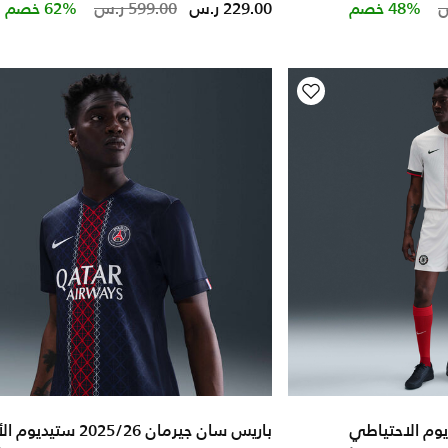
Price reduced from
to
Price re
to
48% خصم
229.00 ر.س
599.00 ر.س
62% خصم
باريس سان جيرمان 2025/26 ستيديوم الأساسي