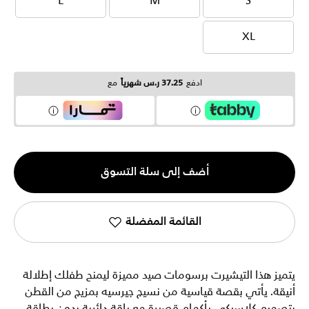
L
M
S
L
M
S
XL
XL
ادفع
37.25 ر.س شهرياً
مع
الكمية
أضف إلى سلة التسوق
1
القائمة المفضلة
يتميز هذا التيشيرت برسومات صيد مميزة ليمنح طفلك إطلالة
أنيقة. يأتي بقصة قياسية من نسيج جيرسيه بمزيج من القطن
بتصميم كلاسيكي بأكمام قصيرة مع ياقة دائرية بدون بطاقة