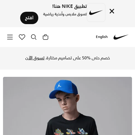
تطبيق NIKE هنا!
×
تسوق ملابس وأحذية رياضية
افتح
English
Nike
تسوق جوردن تيشيرت فيشينج لورز للأطفال الكبار - أسود في السع
خصم حتى %50 على تصاميم مختارة.
تسوق الآن