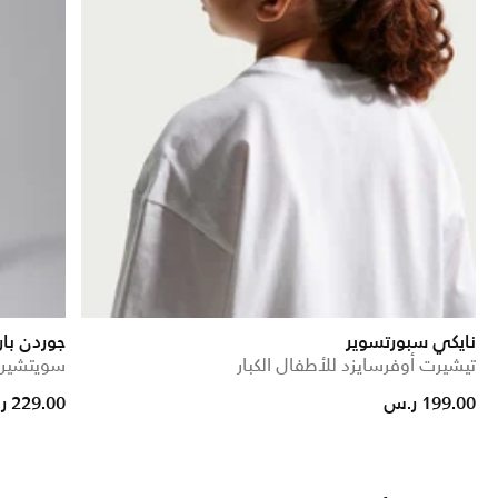
نايكي سبورتسوير
جوردن با
تيشيرت أوفرسايزد للأطفال الكبار
سويتشيرت
 reduced from
to
199.00 ر.س
229.00 ر.س