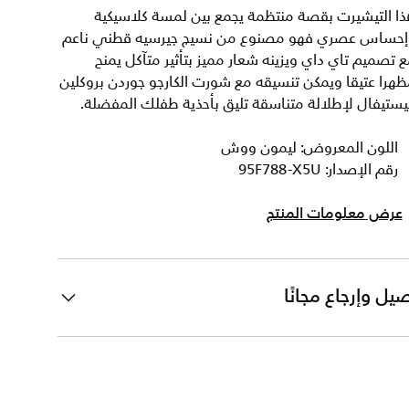
ذا التيشيرت بقصة منتظمة يجمع بين لمسة كلاسيكية
إحساس عصري فهو مصنوع من نسيج جيرسيه قطني ناعم
 تصميم تاي داي ويزينه شعار مميز بتأثير متآكل يمنح
هرا عتيقا ويمكن تنسيقه مع شورت الكارجو جوردن بروكلين
ستيفال لإطلالة متناسقة تليق بأحذية طفلك المفضلة.
اللون المعروض: ليمون ووش
رقم الإصدار: 95F788-X5U
عرض معلومات المنتج
يل وإرجاع مجانًا