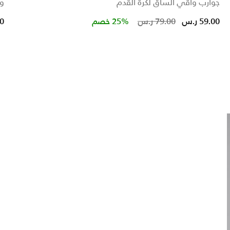
جوارب واقي الساق لكرة القدم
وا
uced from
Price reduc
to
59.00 ر.س
79.00 ر.س
25% خصم
00