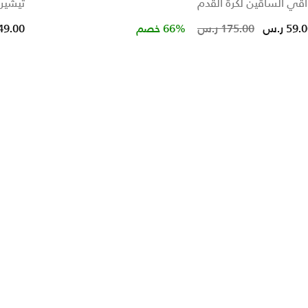
قي الساقين لكرة القدم
تيشيرت
educed from
Price red
to
59. ر.س
175.00 ر.س
66% خصم
149.00 ر