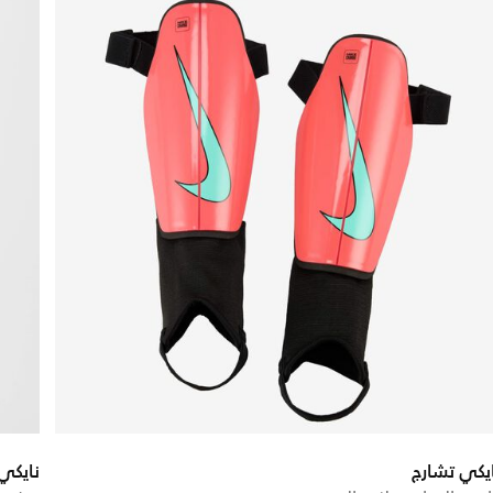
يكي تشارج
نايكي