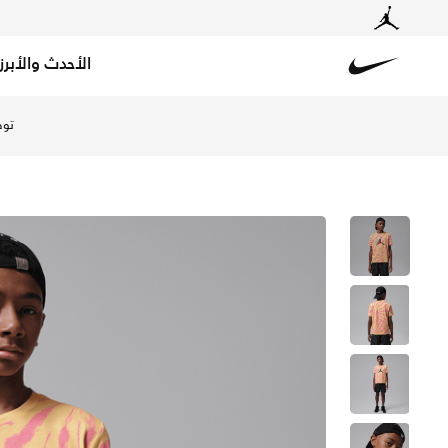
الأحدث والأبرز
Nike
تسوق جوردن تيشيرت جيو تاي-داي للأطفال الكبار - ليمون وو
توص