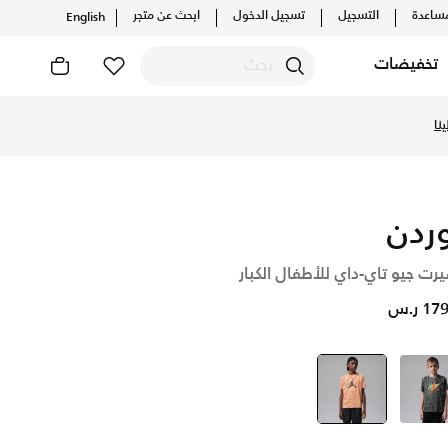
ساعدة
التسجيل
تسجيل الدخول
ابحث عن متجر
English
تخفيضات
الإصدارات الحصرية. احصل على توصيل وإرجاع مجاني✓ دفع نقداً ✓ 
نا
ردن
رت جيو تاي-داي للأطفال الكبار
1 ر.س
رمادي
أصفر
selected