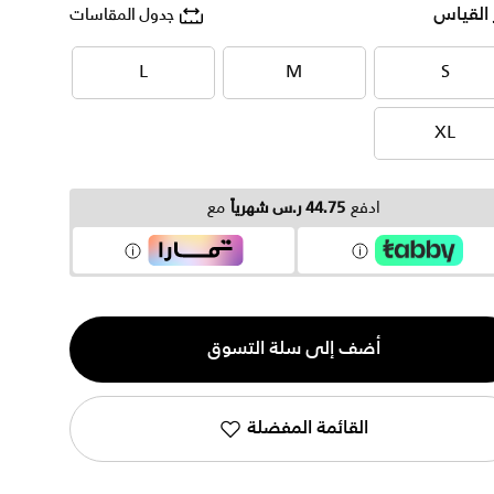
 القياس
جدول المقاسات
L
M
S
L
M
S
XL
XL
ادفع
44.75 ر.س شهرياً
مع
ية
أضف إلى سلة التسوق
القائمة المفضلة