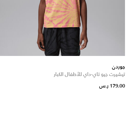
جوردن
تيشيرت جيو تاي-داي للأطفال الكبار
179.00 ر.س