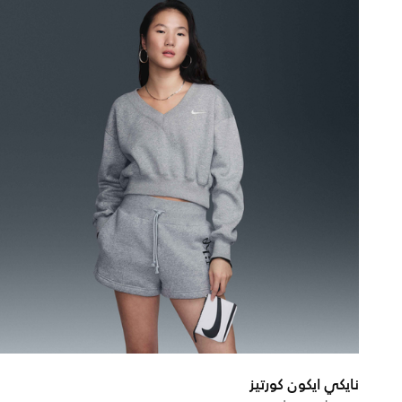
نايكي ايكون كورتيز