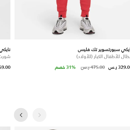
ايكي سبورتسوير تك فليس
نايكي
طال للأطفال الكبار (للأولاد)
شورت ك
 from
Price reduc
to
329. ر.س
475.00 ر.س
31% خصم
59.00 ر.س