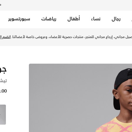
م
رجال
نساء
أطفال
رياضات
سبورتسوير
ش في السعودية عبر موقع نايكي اونلاين، واكتشف أحدث التشكيلات و
يل مجاني، إرجاع مجاني للمتجر، منتجات حصرية للأعضاء، وعروض خاصة لأعضائنا.
انضم إلي
جو
تيشي
79.00