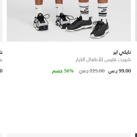
نايكي اير
ن
شورت فليس للأطفال الكبار
بن
ed from
Price reduce
to
99.00 ر.س
225.00 ر.س
56% خصم
00