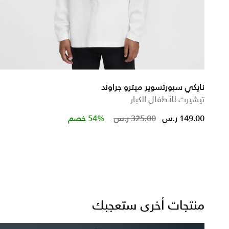
نايكي سبورتسوير ميترو جراوند
تيشيرت للأطفال الكبار
d from
Price reduced from
to
149.00 ر.س
325.00 ر.س
54% خصم
منتجات أخرى ستعجبك