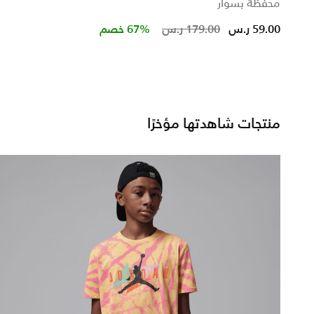
محفظة بسوار
ed from
Price reduced fr
to
59.00 ر.س
179.00 ر.س
67% خصم
منتجات شاهدتها مؤخرًا