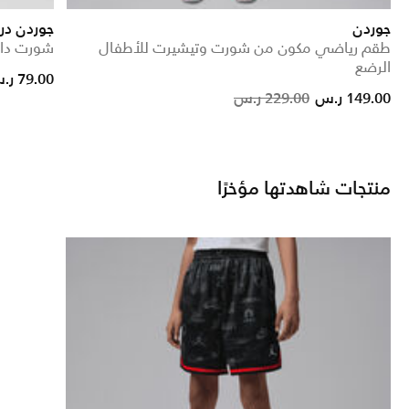
جوردن
جوردن در
طقم رياضي مكون من شورت وتيشيرت للأطفال
شورت داي
الرضع
ice reduced from
to
79.00 ر.س
Price reduced from
to
149.00 ر.س
229.00 ر.س
منتجات شاهدتها مؤخرًا