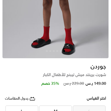
جوردن
شورت برينتد ميش تيبنج للأطفال الكبار
Price reduced from
to
149.00 ر.س
229.00 ر.س
35% خصم
اختر القياس
جدول المقاسات