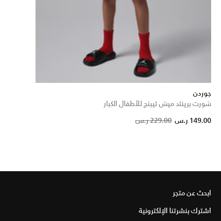
جوردن
شورت برينتد ميش تيبنج للأطفال الكبار
Price reduced
to
149.00 ر.س
229.00 ر.س
ابحث عن متجر
اشترك بنشرتنا الإلكترونية