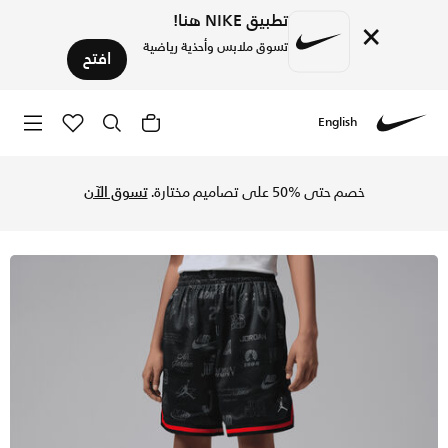
تطبيق NIKE هنا!
×
تسوق ملابس وأحذية رياضية
افتح
English
Nike
تسوق جوردن شورت برينتد ميش تيبنج للأطفال الكبار - أسود في ا
خصم حتى %50 على تصاميم مختارة.
تسوق الآن