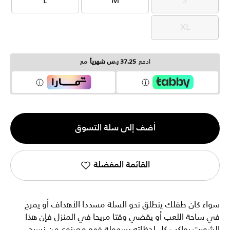
L
M
S
L
M
S
XL
XL
ادفع
37.25 ر.س شهرياً
مع
الكمية
أضف إلى سلة التسوق
1
القائمة المفضلة
سواء كان طفلك ينطلق نحو السلة مسددا الأهداف أو يمرح
في ساحة اللعب أو يقضي وقتا مريحا في المنزل فإن هذا
الشورت يواكب كل لحظاته بسهولة فهو مصنوع من نسيج