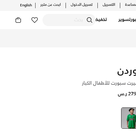
ساعدة
التسجيل
تسجيل الدخول
ابحث عن متجر
English
ورتسوير
تخفيضات
ارات الحصرية. احصل على توصيل وإرجاع مجاني✓ دفع نقداً ✓ عبر تط
ردن
رت سبورت للأطفال الكبار
2 ر.س
أخضر
selected