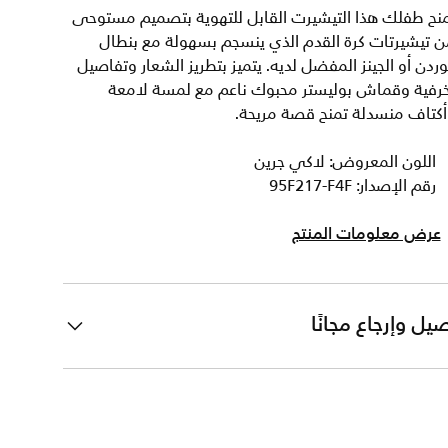
منح طفلك هذا التيشيرت القابل للتهوية بتصميم مستوحى
 تيشيرتات كرة القدم الذي ينسجم بسهولة مع بنطال
ردن أو الجينز المفضل لديه. يتميز بتطريز الشعار وتفاصيل
خرفية وقماش بوليستر محبوك ناعم مع لمسة لامعة
أكتاف منسدلة تمنح قصة مريحة.
اللون المعروض: لاكي جرين
رقم الإصدار: 95F217-F4F
عرض معلومات المنتج
يل وإرجاع مجانًا