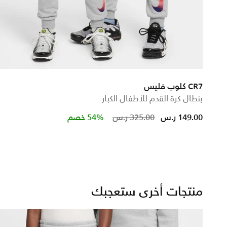
CR7 كلوب فليس
بنطال كرة القدم للأطفال الكبار
d from
Price reduced from
to
149.00 ر.س
325.00 ر.س
54% خصم
منتجات أخرى ستعجبك