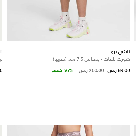
نايكي برو
نا
شورت للبنات - بمقاس 7.5 سم (تقريبًا)
تي
ed from
Price reduce
to
89.00 ر.س
200.00 ر.س
56% خصم
00