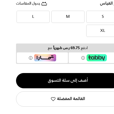
 القياس
جدول المقاسات
L
M
S
L
M
S
XL
XL
ادفع
69.75 ر.س شهرياً
مع
ية
أضف إلى سلة التسوق
القائمة المفضلة