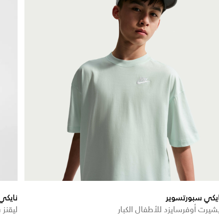
يكي سبورتسوير
نايكي 
شيرت أوفرسايزد للأطفال الكبار
ليقنز