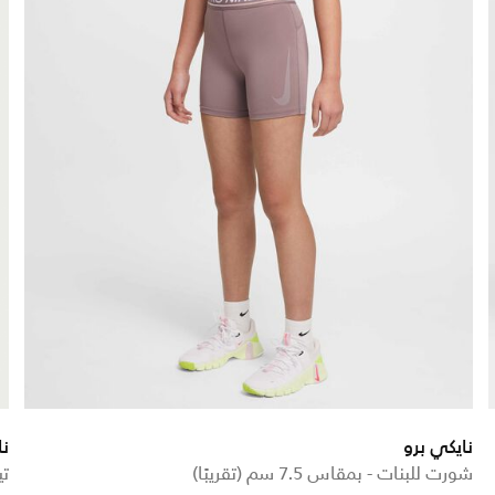
نايكي برو
نا
شورت للبنات - بمقاس 7.5 سم (تقريبًا)
تي