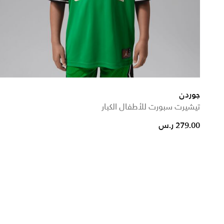
جوردن
تيشيرت سبورت للأطفال الكبار
279.00 ر.س