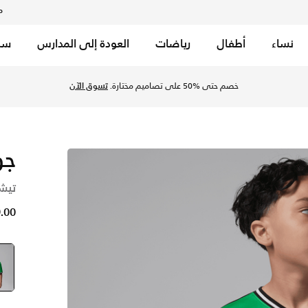
م
نساء
أطفال
رياضات
العودة إلى المدارس
سب
لسعودية عبر موقع نايكي اونلاين، واكتشف أحدث التشكيلات والإصد
خصم حتى %50 على تصاميم مختارة.
تسوق الآن
جو
تيشي
79.00