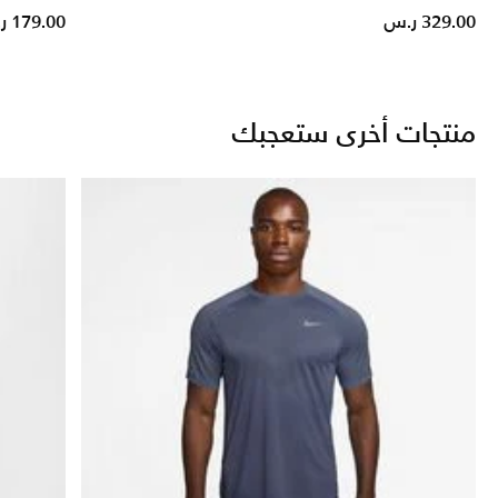
d from
329.00 ر.س
179.00 ر.س
منتجات أخرى ستعجبك