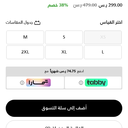
Price reduced from
to
299.00 ر.س
479.00 ر.س
38% خصم
اختر القياس
جدول المقاسات
M
S
XS
M
S
XS
2XL
XL
L
2XL
XL
L
ادفع
74.75 ر.س شهرياً
مع
الكمية
أضف إلى سلة التسوق
1