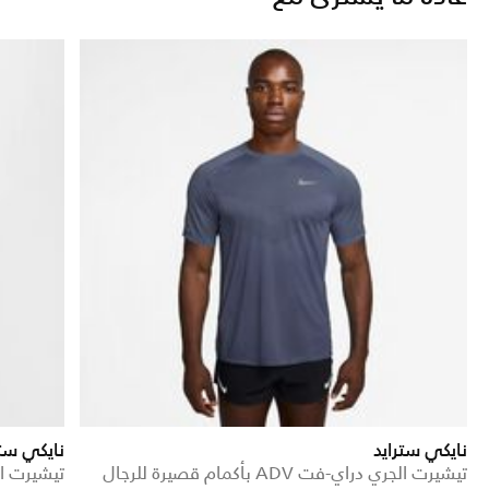
نايكي سترايد
نايكي ستر
تيشيرت الجري دراي-فت ADV بأكمام قصيرة للرجال
تيشيرت ا