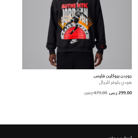
جوردن بروكلين فليس
هودي بلوفر للرجال
Pric
299.00 ر.س
479.00 ر.س