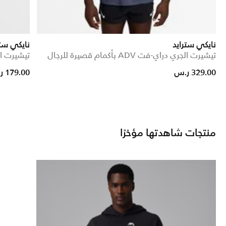
نايكي سترايد
نايكي ستر
تيشيرت الجري دراي-فت ADV بأكمام قصيرة للرجال
تيشيرت ا
d from
329.00 ر.س
179.00 ر.س
منتجات شاهدتها مؤخرًا