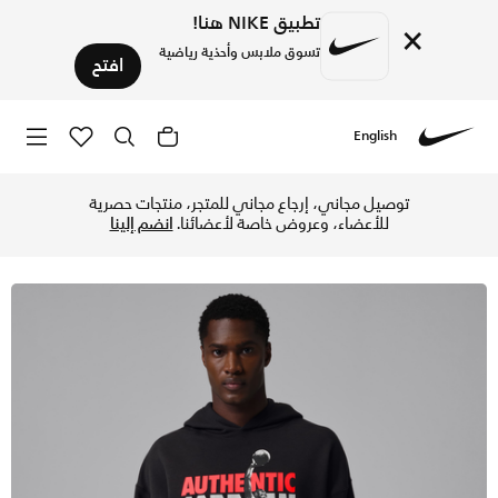
تطبيق NIKE هنا!
×
تسوق ملابس وأحذية رياضية
افتح
English
Nike
تسوق جوردن بروكلين فليس هودي بلوفر للرجال - أوف نوار/إنفراريد 23 في السعودية عبر موقع نايكي اونلاين، واكتشف أحدث التشكيلات والإصدارات الحصرية. احصل على توصيل وإرجاع مجاني✓ دفع نقداً ✓ عبر تطبيق تابي ✓ وغيرها من الو
توصيل مجاني، إرجاع مجاني للمتجر، منتجات حصرية
للأعضاء، وعروض خاصة لأعضائنا.
انضم إلينا