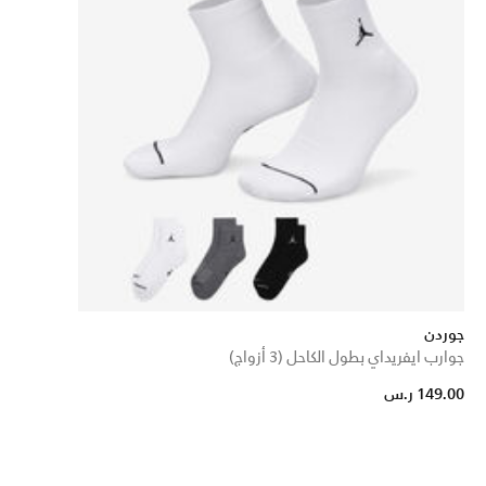
جوردن
جوارب ايفريداي بطول الكاحل (3 أزواج)
149.00 ر.س