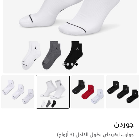
أسود
متعدد
متعدد
selected
أبيض
جوردن
جوارب ايفريداي بطول الكاحل (3 أزواج)