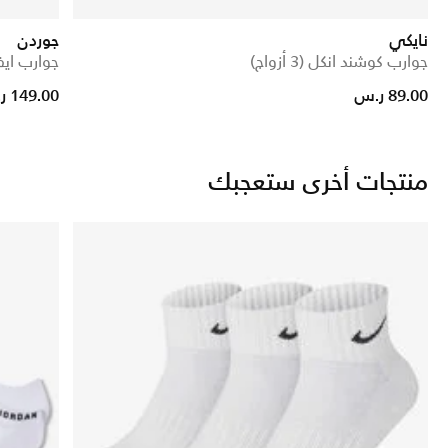
نايكي
جوردن
جوارب كوشند انكل (3 أزواج)
جوارب ايفريد
89.00 ر.س
149.00 ر.س
منتجات أخرى ستعجبك