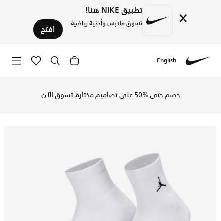
تطبيق NIKE هنا!
×
تسوق ملابس وأحذية رياضية
افتح
English
Nike
تسوق جوردن جوارب ايفريداي بطول الكاحل (3 أزواج) - متعدد الألوان في السعودية عبر موقع نايكي اونلاين، واكتشف أحدث التشكيلات والإصدارات الحصرية. احصل على توصيل وإرجاع مجاني✓ دفع نقداً ✓ عبر تطبيق تابي ✓ وغيرها من الوسائل.
خصم حتى %50 على تصاميم مختارة.
تسوق الآن