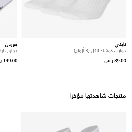
نايكي
جوردن
جوارب كوشند انكل (3 أزواج)
جوارب ايفريد
89.00 ر.س
149.00 ر.س
منتجات شاهدتها مؤخرًا