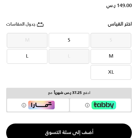
149.00 ر.س
اختر القياس
جدول المقاسات
M
S
S
M
S
S
L
L
M
L
L
M
XL
XL
ادفع
37.25 ر.س شهرياً
مع
الكمية
أضف إلى سلة التسوق