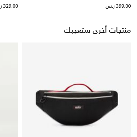
ice reduced from
to
399.00 ر.س
329.00 ر.س
منتجات أخرى ستعجبك