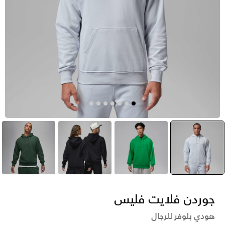
أزرق
selected
أخضر
أسود
أخضر
جوردن فلايت فليس
هودي بلوفر للرجال