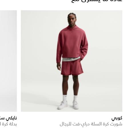
كوبي
نايكي ست
شورت كرة السلة دراي-فت للرجال
بدلة كرة ا