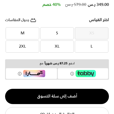
Price reduced from
to
349.00 ر.س
579.00 ر.س
40% خصم
اختر القياس
جدول المقاسات
M
S
XS
M
S
XS
2XL
XL
L
2XL
XL
L
ادفع
87.25 ر.س شهرياً
مع
الكمية
أضف إلى سلة التسوق
1