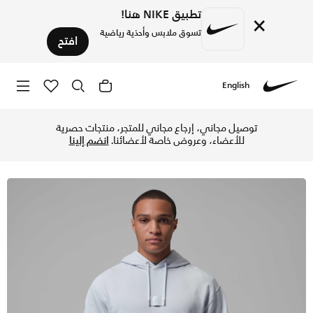
تطبيق NIKE هنا!
×
تسوق ملابس وأحذية رياضية
افتح
English
Nike
تسوق جوردن فلايت فليس هودي بلوفر للرجال - أورا/بسايكك بلو ف
توصيل مجاني، إرجاع مجاني للمتجر، منتجات حصرية
للأعضاء، وعروض خاصة لأعضائنا.
انضم إلينا