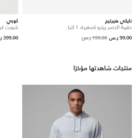
نايكي هيرتيج
كوبي
حقيبة الخصر ريترو (صغيرة، 1 لتر)
شورت كرة
Price reduce
to
99.00 ر.س
199.00 ر.س
399.00 ر.س
منتجات شاهدتها مؤخرًا