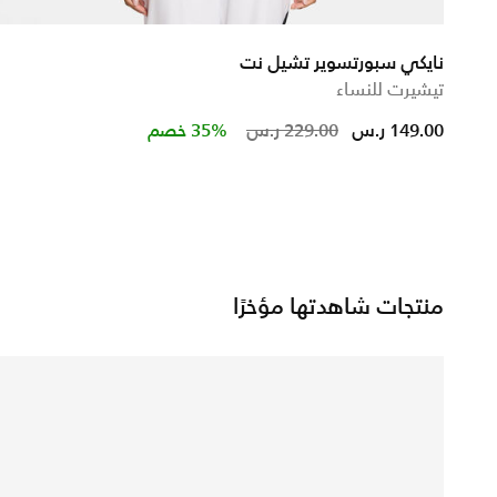
نايكي سبورتسوير تشيل نت
تيشيرت للنساء
from
Price reduced from
to
149.00 ر.س
229.00 ر.س
35% خصم
منتجات شاهدتها مؤخرًا