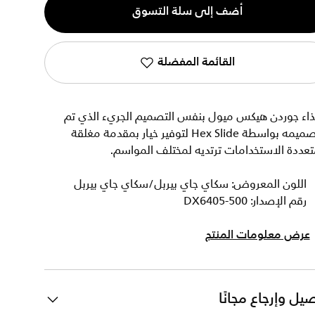
أضف إلى سلة التسوق
القائمة المفضلة
ذاء جوردن هيكس ميول بنفس التصميم الجريء الذي تم
تصميمه بواسطة Hex Slide لتوفير خيار بمقدمة مغلقة
عددة الاستخدامات ترتديه لمختلف المواسم.
اللون المعروض: سكاي جاي بيربل/سكاي جاي بيربل
رقم الإصدار: DX6405-500
عرض معلومات المنتج
يل وإرجاع مجانًا