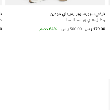
نايكي سبورتسوير ايفريداي مودرن
نا
بنطال هاي-ويستد للنساء
مش
educed from
o
Price reduced 
to
179.00 ر.س
500.00 ر.س
64% خصم
00