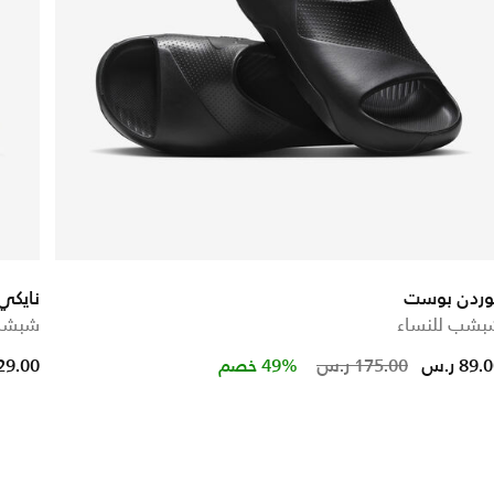
وردن بوست
نايكي 
بشب للنساء
شبشب 
educed from
Price red
to
89. ر.س
175.00 ر.س
49% خصم
129.00 ر