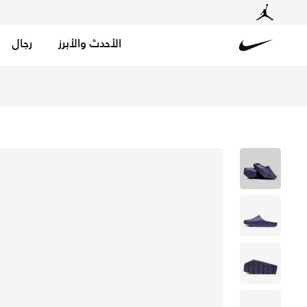
الأحدث والأبرز
رجال
Nike
تسوق جوردن هيكس ميول حذاء للنساء - سكاي جاي بيربل/سكاي