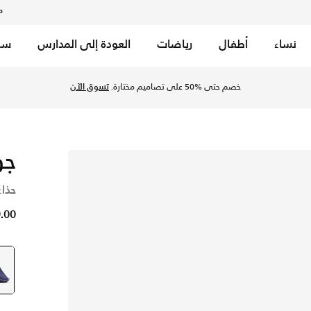
م
نساء
أطفال
رياضات
العودة إلى المدارس
سب
 جاي بيربل في السعودية عبر موقع نايكي اونلاين، واكتشف أحدث ال
خصم حتى %50 على تصاميم مختارة.
تسوق الآن
جو
حذاء
29.00