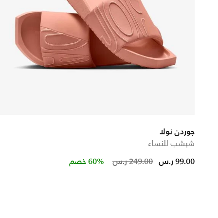
جوردن نولا
شبشب للنساء
d from
Price reduced fr
to
99.00 ر.س
249.00 ر.س
60% خصم