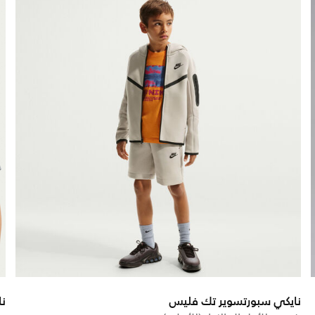
نايكي سبورتسوير تك فليس
نا