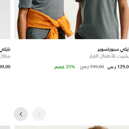
يكي سبورتسوير
نايكي
شيرت للأطفال الكبار
بنطال 
educed from
Price reduc
to
129. ر.س
199.00 ر.س
35% خصم
199.00 ر