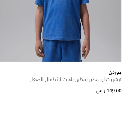
جوردن
تيشيرت اير مطرز بمظهر باهت للأطفال الصغار
149.00 ر.س