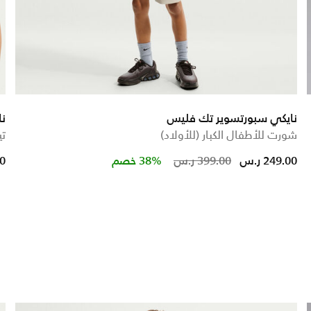
نايكي سبورتسوير تك فليس
نا
شورت للأطفال الكبار (للأولاد)
تي
ed from
Price reduced 
to
249.00 ر.س
399.00 ر.س
38% خصم
00