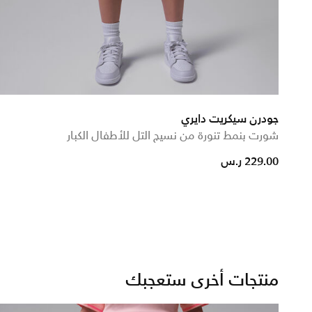
جودرن سيكريت دايري
شورت بنمط تنورة من نسيج التل للأطفال الكبار
from
229.00 ر.س
منتجات أخرى ستعجبك