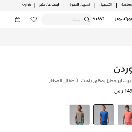
ساعدة
التسجيل
تسجيل الدخول
ابحث عن متجر
English
ورتسوير
تخفيضات
شكيلات والإصدارات الحصرية. احصل على توصيل وإرجاع مجاني✓ دفع ن
ردن
رت اير مطرز بمظهر باهت للأطفال الصغار
1 ر.س
أحمر
أزرق
selected
بنى