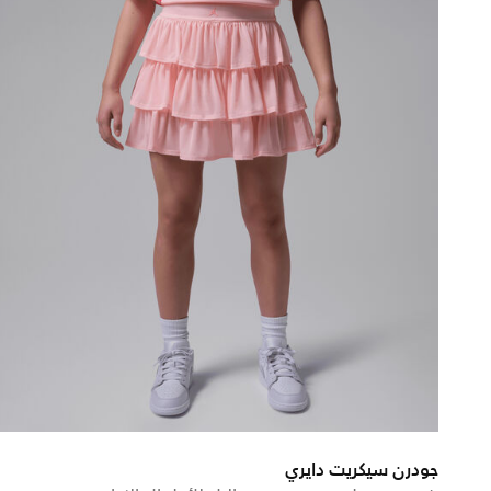
جودرن سيكريت دايري