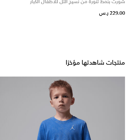
شورت بنمط تنورة من نسيج التل للأطفال الكبار
from
229.00 ر.س
منتجات شاهدتها مؤخرًا