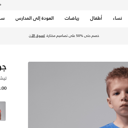
م
نساء
أطفال
رياضات
العودة إلى المدارس
سب
جيم رويال في السعودية عبر موقع نايكي اونلاين، واكتشف أحدث الت
خصم حتى %50 على تصاميم مختارة.
تسوق الآن
جو
تيشي
49.00