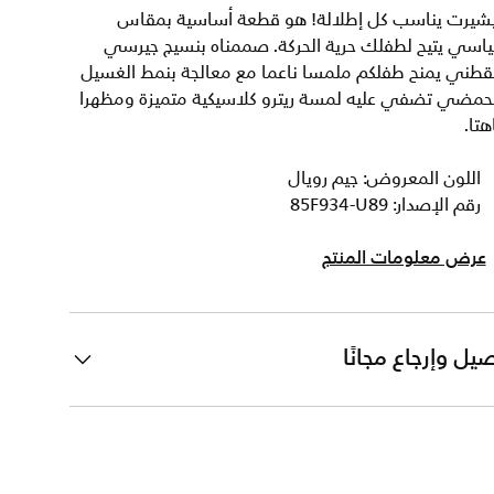
يشيرت يناسب كل إطلالة! هو قطعة أساسية بمقاس
ياسي يتيح لطفلك حرية الحركة. صممناه بنسيج جيرسي
لقطني يمنح طفلكم ملمسا ناعما مع معالجة بنمط الغسيل
لحمضي تضفي عليه لمسة ريترو كلاسيكية متميزة ومظهرا
هتا.
اللون المعروض: جيم رويال
رقم الإصدار: 85F934-U89
عرض معلومات المنتج
يل وإرجاع مجانًا