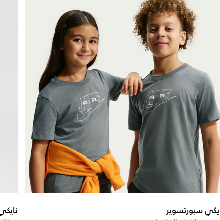
يكي سبورتسوير
نايكي