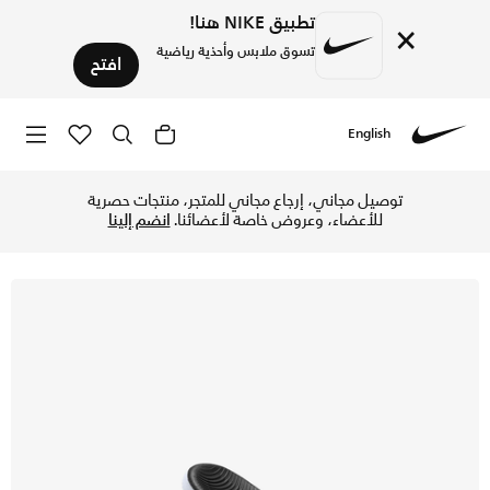
تطبيق NIKE هنا!
×
تسوق ملابس وأحذية رياضية
افتح
English
Nike
تسوق نايكي كاوا شبشب للأطفال الكبار/الصغار - أبيض/ أسود في 
توصيل مجاني، إرجاع مجاني للمتجر، منتجات حصرية
للأعضاء، وعروض خاصة لأعضائنا.
انضم إلينا