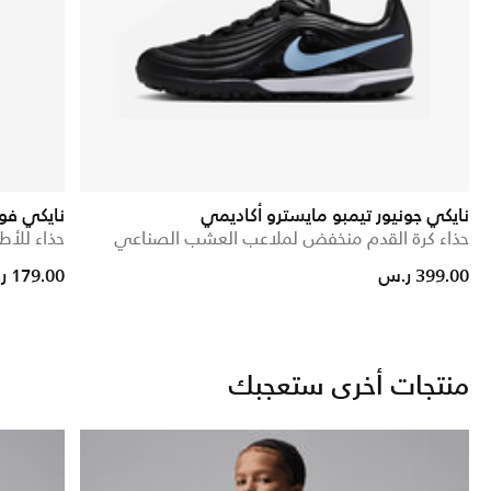
نايكي جونيور تيمبو مايسترو أكاديمي
نايكي فورس 1 لو 
حذاء كرة القدم منخفض لملاعب العشب الصناعي
حذاء للأط
Price reduced from
to
399.00 ر.س
179.00 ر.س
منتجات أخرى ستعجبك