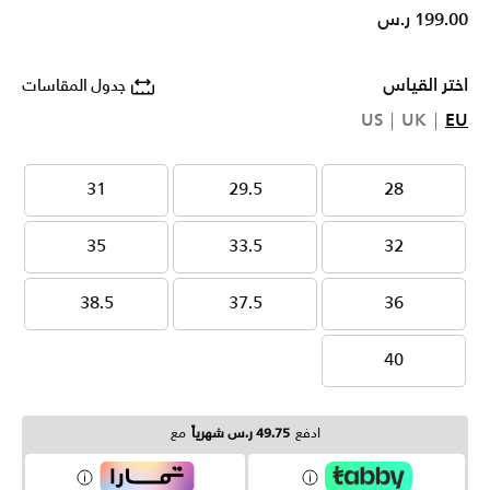
199.00 ر.س
اختر القياس
جدول المقاسات
US
UK
EU
31
29.5
28
31
29.5
28
35
33.5
32
35
33.5
32
38.5
37.5
36
38.5
37.5
36
40
40
ادفع
49.75 ر.س شهرياً
مع