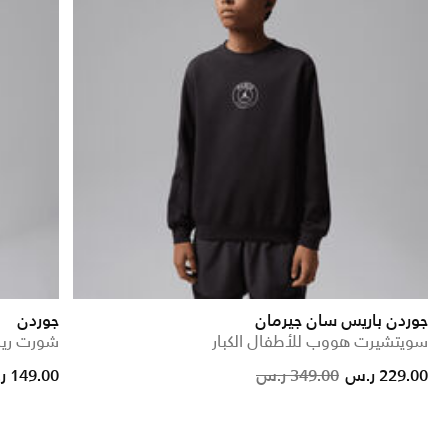
جوردن باريس سان جيرمان
جوردن
سويتشيرت هووب للأطفال الكبار
شورت ريا
d from
Price reduced f
to
229.00 ر.س
349.00 ر.س
149.00 ر.س