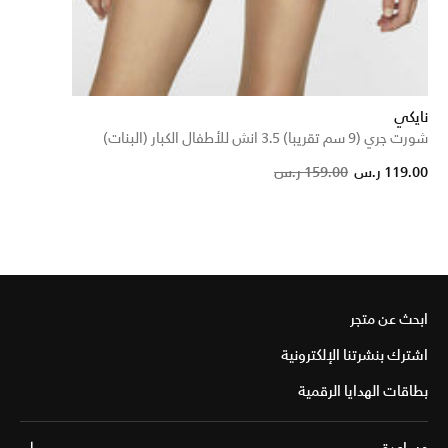
نايكي
شورت جري (9 سم تقريبا) 3.5 انش للأطفال الكبار (البنات)
Price reduced from
to
119.00 ر.س
159.00 ر.س
ابحث عن متجر
اشترك بنشرتنا الإلكترونية
بطاقات الهدايا الرقمية