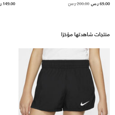
duced from
Price reduc
to
69.00 ر.س
200.00 ر.س
149.00 ر.س
منتجات شاهدتها مؤخرًا