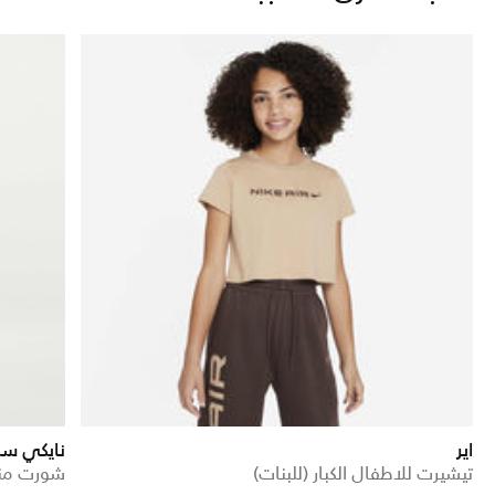
اير
نايكي سب
تيشيرت للاطفال الكبار (للبنات)
شورت منسو