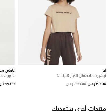
اير
نايكي سب
تيشيرت للاطفال الكبار (للبنات)
شورت منسو
duced from
Price reduc
to
69.00 ر.س
200.00 ر.س
149.00 ر.س
منتجات أخرى ستعجبك