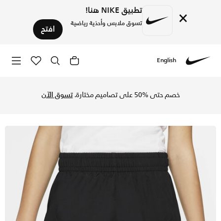
تطبيق NIKE هنا!
×
تسوق ملابس وأحذية رياضية
افتح
English
Nike
تسوق نايكي شورت جري (9 سم تقريبا) 3.5 انش للأطفال الكبار (البنات) - أسود/أبيض/أسود/أبيض في السعودية عبر موقع نايكي اونلاين، واكتشف أحدث التشكيلات والإصدارات الحصرية. احصل على توصيل وإرجاع مجاني✓ دفع نقداً ✓ عبر تطبيق تابي ✓ وغيرها من الوسائل.
خصم حتى %50 على تصاميم مختارة.
تسوق الآن