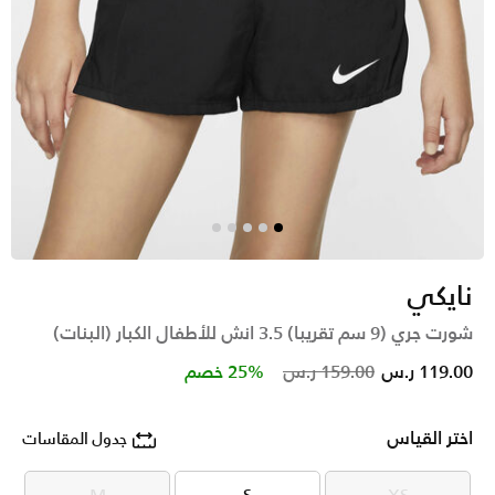
نايكي
شورت جري (9 سم تقريبا) 3.5 انش للأطفال الكبار (البنات)
Price reduced from
to
119.00 ر.س
159.00 ر.س
25% خصم
اختر القياس
جدول المقاسات