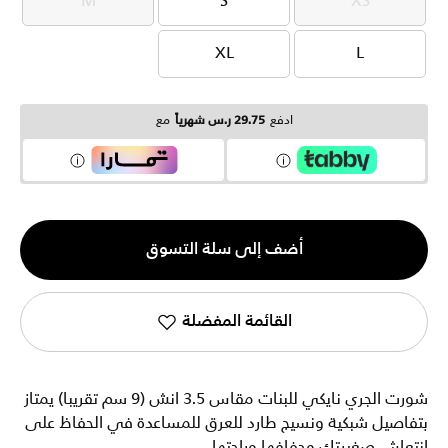
M
S
XS
M
S
XS
XL
L
XL
L
ادفع
29.75 ر.س شهرياً
مع
الكمية
أضف إلى سلة التسوق
1
القائمة المفضلة
شورت الجري نايكي للبنات مقاس 3.5 انش (9 سم تقريبا) يمتاز
بتفاصيل شبكية ونسيج طارد للعرق للمساعدة في الحفاظ على
انتعاش صغيرتك وجفافها وراحتها.