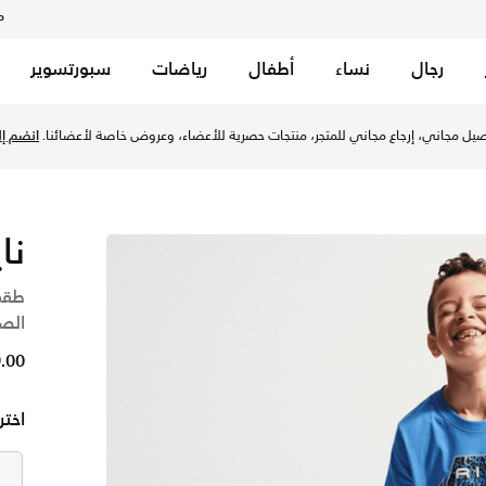
م
رجال
نساء
أطفال
رياضات
سبورتسوير
لأطفال الصغار - بلو كريستال في السعودية عبر موقع نايكي اونلا
يل مجاني، إرجاع مجاني للمتجر، منتجات حصرية للأعضاء، وعروض خاصة لأعضائنا.
انضم إلي
نا
طقم
الصغ
49.00
اختر