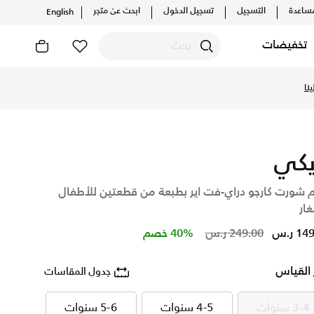
ساعدة
التسجيل
تسجيل الدخول
ابحث عن متجر
English
تخفيضات
ين، واكتشف أحدث التشكيلات والإصدارات الحصرية. احصل على توصيل 
نا
يكي
 شورت كارجو دراي-فت اير بطبعة من قطعتين للأطفال
ار
Price reduced from
to
1 ر.س
249.00 ر.س
40% خصم
 القياس
جدول المقاسات
3-4 سنوات
4-5 سنوات
5-6 سنوات