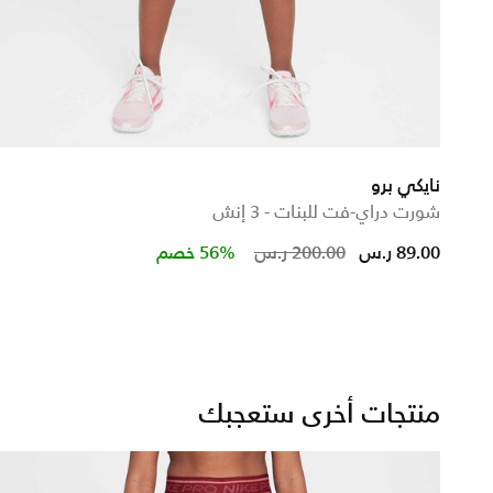
نايكي برو
شورت دراي-فت للبنات - 3 إنش
d from
Price reduced fr
to
89.00 ر.س
200.00 ر.س
56% خصم
منتجات أخرى ستعجبك