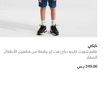
نايكي
طقم شورت كارجو دراي-فت اير بطبعة من قطعتين للأطفال
الصغار
249.00 ر.س