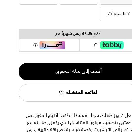
3-4 سنوات
4-5 سنوات
5-6 سنوات
6-7 سنوات
6-7 سنوات
ادفع
37.25 ر.س شهرياً
مع
ية
أضف إلى سلة التسوق
القائمة المفضلة
عل تجهيز طفلك سهلا مع هذا الطقم الأنيق المكون من
عتين بتصميم فوتورا المتناسق الذي يكمل إطلالته مع
ائه. يأتي التيشيرت بقصة قياسية مع ياقة دائرية بدون