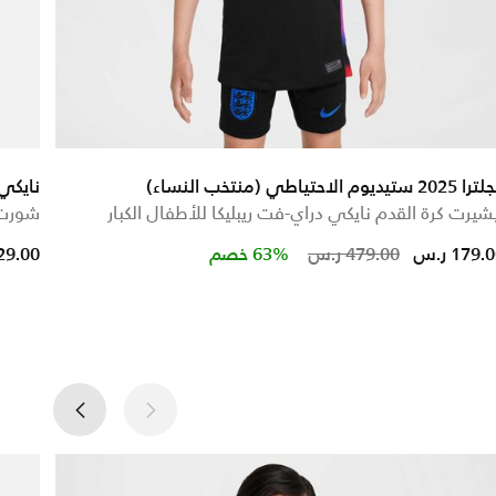
202 ستيديوم الاحتياطي (منتخب النساء)
نايكي 
شيرت كرة القدم نايكي دراي-فت ريبليكا للأطفال الكبار
شورت ل
educed from
Price reduced from
to
179. ر.س
479.00 ر.س
63% خصم
129.00 ر