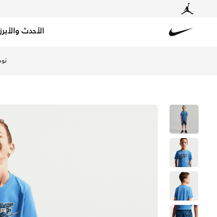
الأحدث والأبرز
Nike
تسوق نايكي طقم شورت كارجو دراي-فت اير بطبعة من قطعتين ل
توص