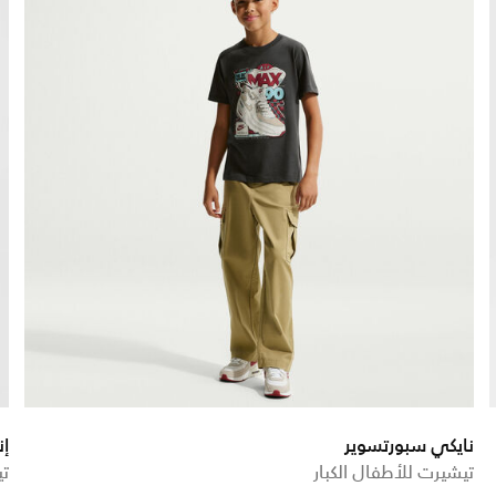
نايكي سبورتسوير
إنجلترا 5
تيشيرت للأطفال الكبار
تي