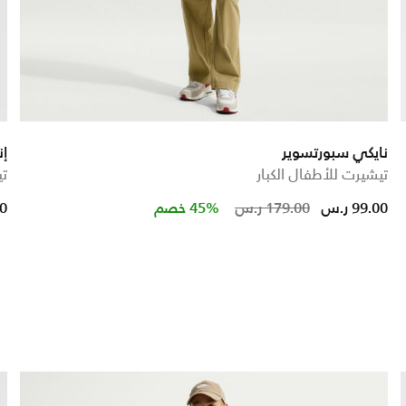
نايكي سبورتسوير
إنجلترا 5
تيشيرت للأطفال الكبار
تي
Price reduce
to
99.00 ر.س
179.00 ر.س
45% خصم
00