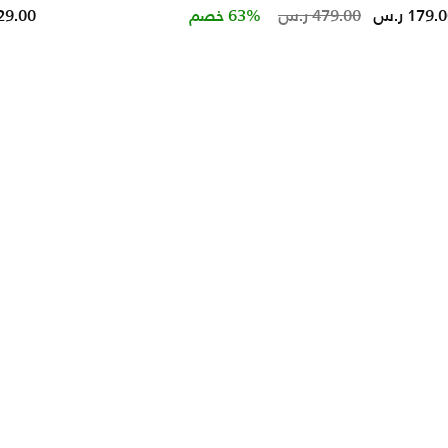
educed from
Price reduced from
to
179. ر.س
479.00 ر.س
63% خصم
129.00 ر