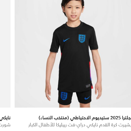
202 ستيديوم الاحتياطي (منتخب النساء)
نايكي 
شيرت كرة القدم نايكي دراي-فت ريبليكا للأطفال الكبار
شورت ل