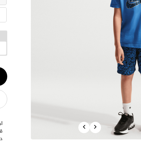
الكم
1
اج
Previous
Next
قط
حذ