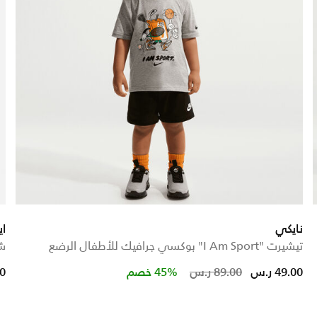
نايكي
اي
تيشيرت "I Am Sport" بوكسي جرافيك للأطفال الرضع
شو
Price reduced from
to
49.00 ر.س
89.00 ر.س
45% خصم
00