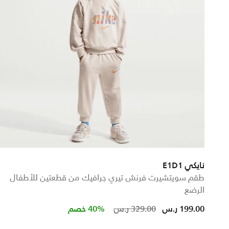
نايكي E1D1
طقم سويتشيرت فرنش تيري جرافيك من قطعتين للأطفال
الرضع
Price reduced from
to
199.00 ر.س
329.00 ر.س
40% خصم