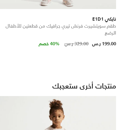
نايكي E1D1
طقم سويتشيرت فرنش تيري جرافيك من قطعتين للأطفال
الرضع
Price reduced from
to
199.00 ر.س
329.00 ر.س
40% خصم
منتجات أخرى ستعجبك