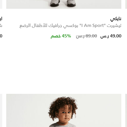
نايكي
اي
تيشيرت "I Am Sport" بوكسي جرافيك للأطفال الرضع
شو
Price reduced from
to
49.00 ر.س
89.00 ر.س
45% خصم
00