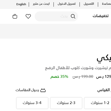
ساعدة
التسجيل
تسجيل الدخول
ابحث عن متجر
English
تخفيضات
تشكيلات والإصدارات الحصرية. احصل على توصيل وإرجاع مجاني✓ دفع
يكي
 تيشيرت وشورت كلوب للأطفال الرضع
Price reduced from
to
1 ر.س
199.00 ر.س
35% خصم
 القياس
جدول المقاسات
1-2 سنوات
2-3 سنوات
3-4 سنوات
1-2 سنوات
2-3 سنوات
3-4 سنوات