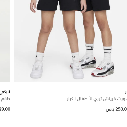
ر
نايكي
رت فرينش تيري للأطفال الكبار
طقم ر
from
250. ر.س
129.00 ر