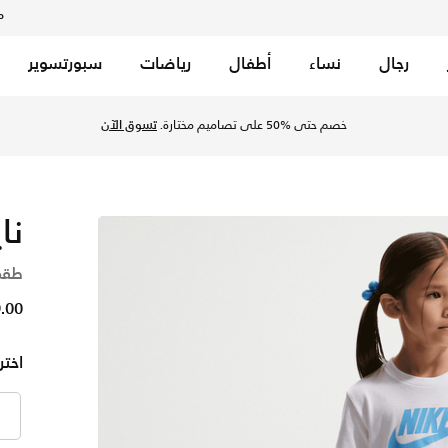
م
رجال
نساء
أطفال
رياضات
سبورتسوير
رسيتي بلو في السعودية عبر موقع نايكي اونلاين، واكتشف أحدث ال
خصم حتى %50 على تصاميم مختارة.
تسوق الآن
نا
طقم
29.00
اختر