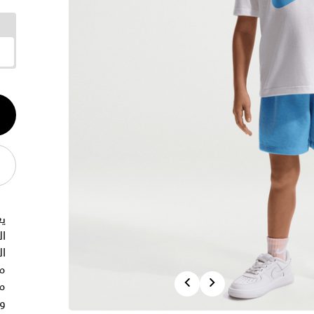
الكم
1
ي
ال
ال
من
Previous
Next
م
و