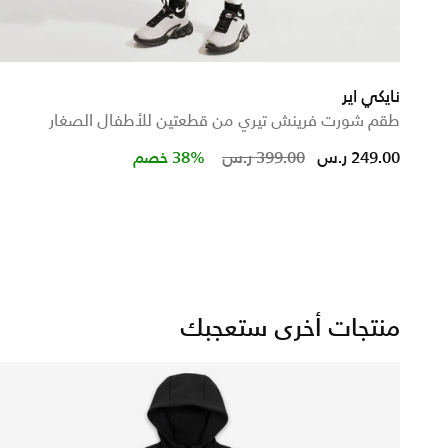
نايكي اير
طقم شورت فرينش تيري من قطعتين للأطفال الصغار
Price reduced from
to
249.00 ر.س
399.00 ر.س
38% خصم
منتجات أخرى ستعجبك