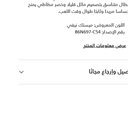
نطال متناسق بتصميم مائل قليلا وخصر مطاطي يمنح
ساسا مريحا وثابتا طوال وقت اللعب.
اللون المعروض: ميستك نيفي
رقم الإصدار: 86N697-C54
عرض معلومات المنتج
يل وإرجاع مجانًا