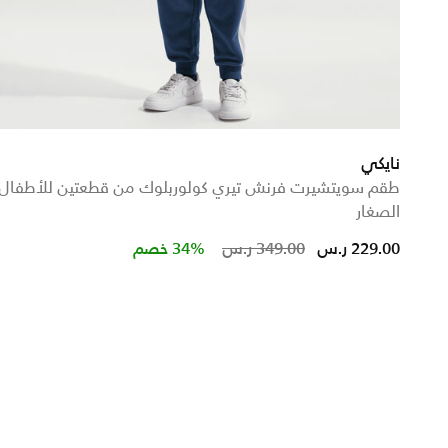
نايكي
طقم سويتشيرت فرنش تيري كولوربلوك من قطعتين للأطفال
الصغار
Price reduced from
to
229.00 ر.س
349.00 ر.س
34% خصم