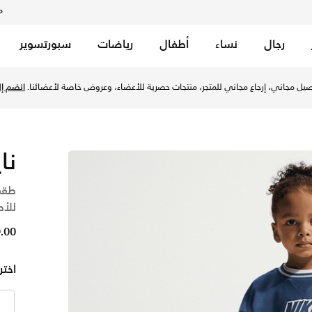
م
رجال
نساء
أطفال
رياضات
سبورتسوير
للأطفال الصغار - ميستك نيفي في السعودية عبر موقع نايكي اونل
يل مجاني، إرجاع مجاني للمتجر، منتجات حصرية للأعضاء، وعروض خاصة لأعضائنا.
انضم إلي
نا
طقم
للأط
29.00
اختر