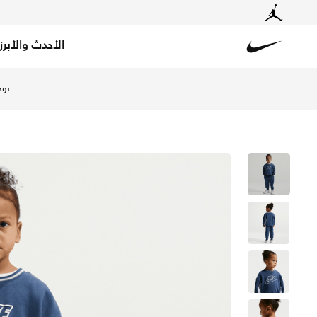
الأحدث والأبرز
Nike
تسوق نايكي طقم سويتشيرت فرنش تيري كولوربلوك من قطعتين 
توص