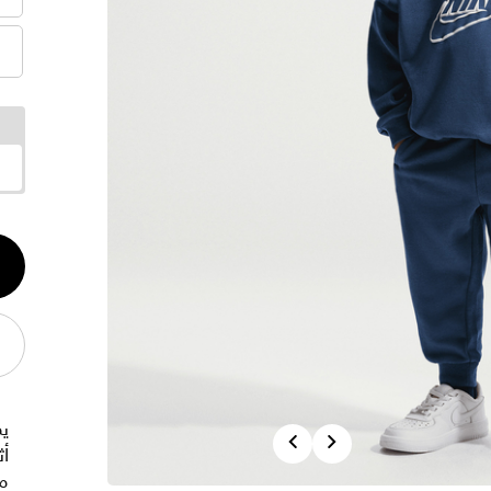
الكم
1
يم
Previous
Next
أث
م