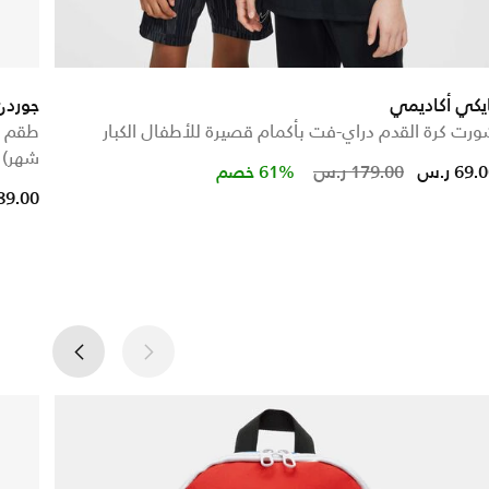
يكي أكاديمي
جوردن
رت كرة القدم دراي-فت بأكمام قصيرة للأطفال الكبار
شهر)
Price reduced from
to
69. ر.س
179.00 ر.س
61% خصم
89.00 ر.س