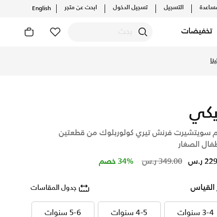
ساعدة
التسجيل
تسجيل الدخول
ابحث عن متجر
English
تخفيضات
اين، واكتشف أحدث التشكيلات والإصدارات الحصرية. احصل على توص
نا
يكي
 سويتشيرت فرنش تيري كولوربلوك من قطعتين
فال الصغار
Price reduced from
to
2 ر.س
349.00 ر.س
34% خصم
 القياس
جدول المقاسات
3-4 سنوات
4-5 سنوات
5-6 سنوات