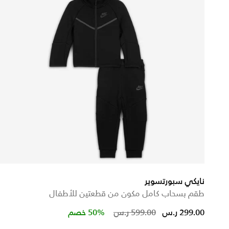
نايكي سبورتسوير
طقم بسحاب كامل مكون من قطعتين للأطفال
Price reduced from
to
299.00 ر.س
599.00 ر.س
50% خصم