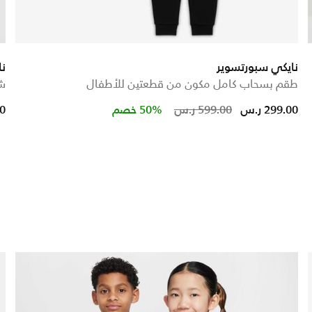
نايكي سبورتسوير
نا
طقم بسحاب كامل مكون من قطعتين للأطفال
شو
Price reduced from
to
299.00 ر.س
599.00 ر.س
50% خصم
00