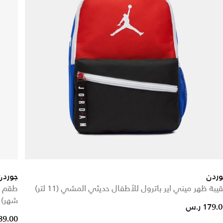
وردن
جوردن
يبة ظهر ميني اير باترول للأطفال حديثي المشي (11 لتر)
شهر)
179. ر.س
89.00 ر.س