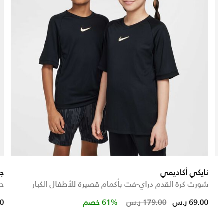
نايكي أكاديمي
ج
شورت كرة القدم دراي-فت بأكمام قصيرة للأطفال الكبار
حق
Price reduced from
to
69.00 ر.س
179.00 ر.س
61% خصم
00