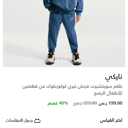
نايكي
طقم سويتشيرت فرنش تيري كولوربلوك من قطعتين
للأطفال الرضع
Price reduced from
to
199.00 ر.س
329.00 ر.س
40% خصم
اختر القياس
جدول المقاسات