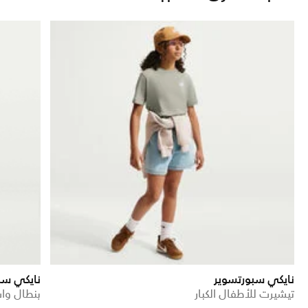
نايكي سبورتسوير
نايكي سب
تيشيرت للأطفال الكبار
بنطال وا