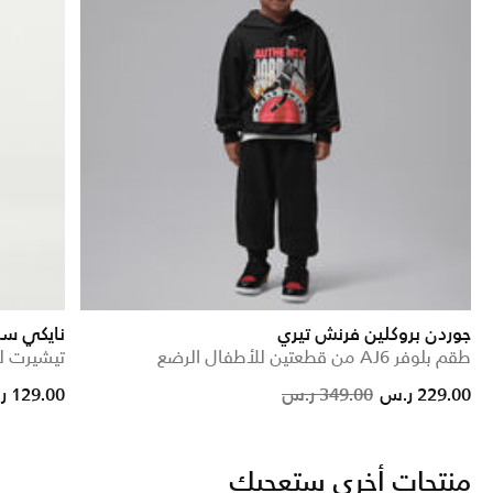
جوردن بروكلين فرنش تيري
نايكي سب
طقم بلوفر AJ6 من قطعتين للأطفال الرضع
تيشيرت لل
Price reduced from
to
Price reduced from
to
229.00 ر.س
349.00 ر.س
129.00 ر.س
منتجات أخرى ستعجبك