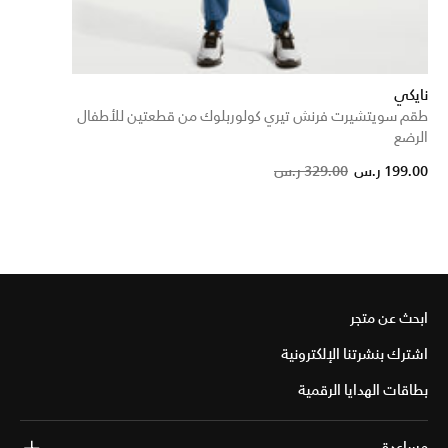
نايكي
طقم سويتشيرت فرنش تيري كولوربلوك من قطعتين للأطفال
الرضع
Price reduced from
to
199.00 ر.س
329.00 ر.س
ابحث عن متجر
اشترك بنشرتنا الإلكترونية
بطاقات الهدايا الرقمية