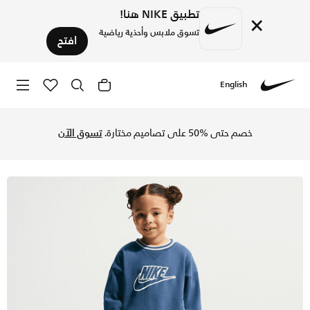
تطبيق NIKE هنا!
×
تسوق ملابس وأحذية رياضية
افتح
English
Nike
تسوق نايكي طقم سويتشيرت فرنش تيري كولوربلوك من قطعتين للأ
خصم حتى %50 على تصاميم مختارة.
تسوق الآن