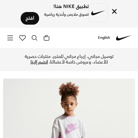
تطبيق NIKE هنا!
×
تسوق ملابس وأحذية رياضية
افتح
English
Nike
تسوق نايكي طقم سويتشيرت فرنش تيري كولوربلوك من قطعتين للأط
توصيل مجاني، إرجاع مجاني للمتجر، منتجات حصرية
للأعضاء، وعروض خاصة لأعضائنا.
انضم إلينا