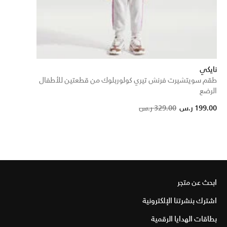
نايكي
طقم سويتشيرت فرنش تيري كولوربلوك من قطعتين للأطفال
الرضع
Price reduced from
to
199.00 ر.س
329.00 ر.س
ابحث عن متجر
اشترك بنشرتنا الإلكترونية
بطاقات الهدايا الرقمية