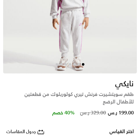
نايكي
طقم سويتشيرت فرنش تيري كولوربلوك من قطعتين
للأطفال الرضع
Price reduced from
to
199.00 ر.س
329.00 ر.س
40% خصم
اختر القياس
جدول المقاسات