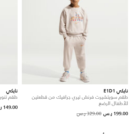
نايكي E1D1
نايكي
طقم سويتشيرت فرنش تيري جرافيك من قطعتين
طقم تنور
للأطفال الرضع
149.00 ر.س
Price reduced from
to
199.00 ر.س
329.00 ر.س