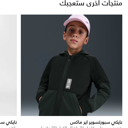
منتجات أخرى ستعجبك
نايكي سبورتسوير اير ماكس
نايكي سب