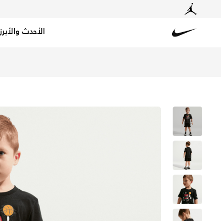
الأحدث والأبرز
Nike
تسوق نايكي تيشيرت "I Am Sport" بوكسي جرافيك للأطفال الرضع - أسود في السعودية عبر موقع نايكي اونلاين، واكتشف أحدث التشكيلات والإصدارات الحصرية. احصل على توصيل وإرجاع مجاني✓ دفع نقداً ✓ عبر تطبيق تابي ✓ وغيرها من الوسائل.