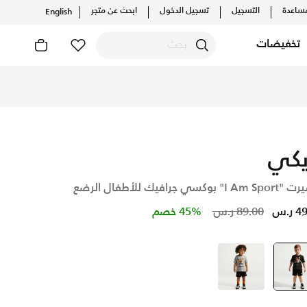
ساعدة
التسجيل
تسجيل الدخول
ابحث عن متجر
English
تخفيضات
يكي
I" بوكسي جرافيك للأطفال الرضع
Price reduced from
to
ر.س
89.00 ر.س
45% خصم
أسود
selected
رمادي