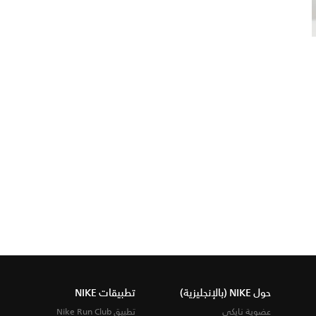
حول NIKE (بالإنجليزية)
تطبيقات NIKE
عضوية نايكي
تطبيق Nike Run Club