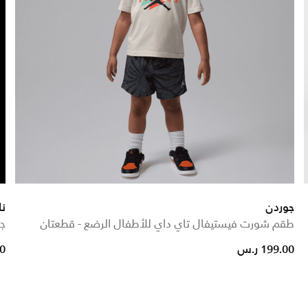
جوردن
نا
طقم شورت فيستيفال تاي داي للأطفال الرضع - قطعتان
جو
from
199.00 ر.س
00