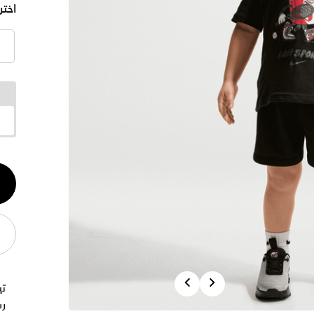
اختر
الكم
1
Previous
Next
تي
رس