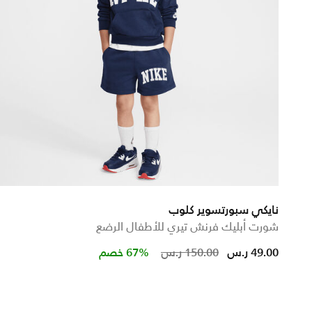
نايكي سبورتسوير كلوب
شورت أبليك فرنش تيري للأطفال الرضع
Price reduced fr
to
49.00 ر.س
150.00 ر.س
67% خصم