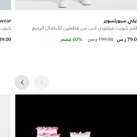
يكي سبورتسوير
swear
م شورت فيكتوري لاب من قطعتين للأطفال الرضع
شورت P.E. قابل للعكس للأطفا
reduced from
to
Price reduced from
to
79. ر.س
199.00 ر.س
60% خصم
39.00 ر.س