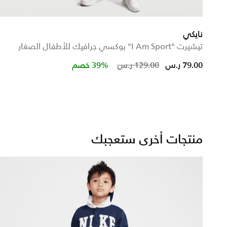
نايكي
تيشيرت "I Am Sport" بوكسي جرافيك للأطفال الصغار
om
Price reduced from
to
79.00 ر.س
129.00 ر.س
39% خصم
منتجات أخرى ستعجبك