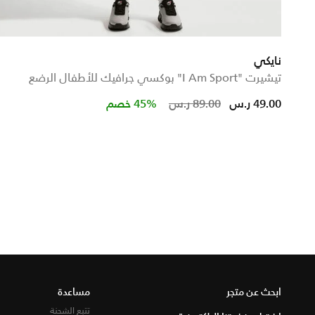
نايكي
تيشيرت "I Am Sport" بوكسي جرافيك للأطفال الرضع
Price reduced from
to
49.00 ر.س
89.00 ر.س
45% خصم
ابحث عن متجر
مساعدة
تتبع الشحنة