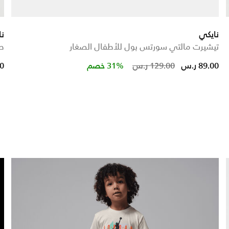
نايكي
نا
تيشيرت مالتي سورتس بول للأطفال الصغار
طق
Price reduced fr
to
89.00 ر.س
129.00 ر.س
31% خصم
00