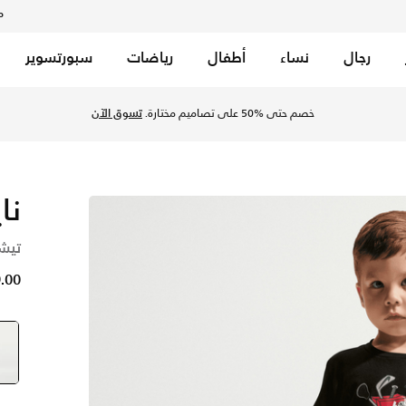
م
رجال
نساء
أطفال
رياضات
سبورتسوير
خصم حتى %50 على تصاميم مختارة.
تسوق الآن
نا
تيشيرت " Am Sport
49.00 