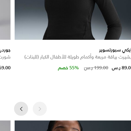
يكي سبورتسوير
جوردن
شيرت بياقة مربعة وأكمام طويلة للأطفال الكبار (للبنات)
شورت رياضي 
 reduced from
to
Price reduced from
to
89. ر.س
199.00 ر.س
55% خصم
59.00 ر.س