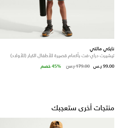
نايكي مالتي
تيشيرت دراي-فت بأكمام قصيرة للأطفال الكبار (للأولاد)
d from
Price reduced from
to
99.00 ر.س
179.00 ر.س
45% خصم
منتجات أخرى ستعجبك