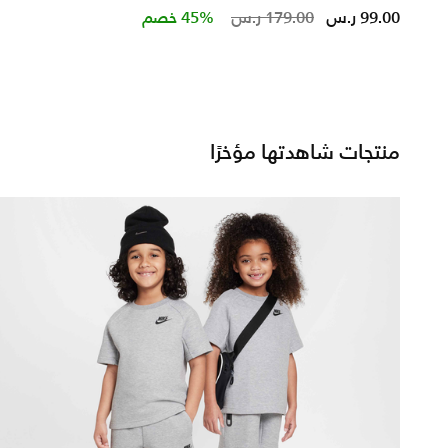
d from
Price reduced from
to
99.00 ر.س
179.00 ر.س
45% خصم
منتجات شاهدتها مؤخرًا