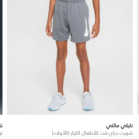
نايكي مالتي
نا
شورت دراي-فت للأطفال الكبار (للأولاد)
تي