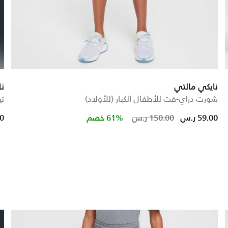
نايكي مالتي
نا
شورت دراي-فت للأطفال الكبار (للأولاد)
تي
Price reduce
to
59.00 ر.س
150.00 ر.س
61% خصم
00