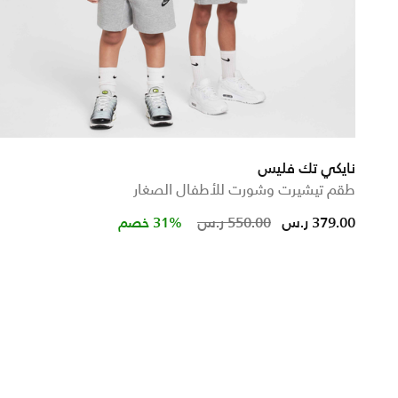
نايكي تك فليس
طقم تيشيرت وشورت للأطفال الصغار
Price reduced from
to
379.00 ر.س
550.00 ر.س
31% خصم