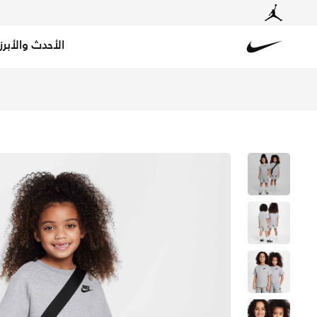
الأحدث والأبرز
Nike
تسوق نايكي تك فليس طقم تيشيرت وشورت للأطفال الصغار - د