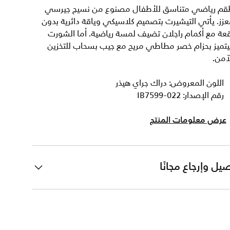
قم رياضي متناسق للأطفال مصنوع من نسيج جيرسي
زز. يأتي التيشيرت بتصميم كلاسيكي وياقة دائرية بدون
عة مع أكمام راجلان تضيف لمسة رياضية. أما الشورت
يتميز بحزام خصر مطاطي مريح مع جيب بسحاب للتخزين
آمن.
اللون المعروض: دراك جراي هيذر
رقم الإصدار: IB7599-022
عرض معلومات المنتج
يل وإرجاع مجانًا