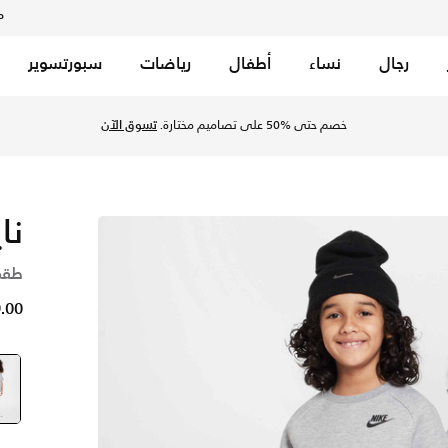
م
رجال
نساء
أطفال
رياضات
سبورتسوير
راك جراي هيذر في السعودية عبر موقع نايكي اونلاين، واكتشف أحد
خصم حتى %50 على تصاميم مختارة.
تسوق الآن
نا
طقم
79.00