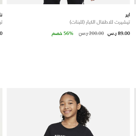
اير
نا
تيشيرت للاطفال الكبار (للبنات)
تي
uced from
Price reduce
to
89.00 ر.س
200.00 ر.س
56% خصم
00