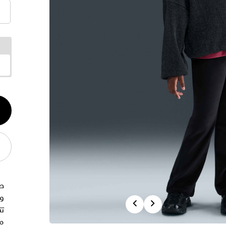
الكم
1
ص
و
Previous
Next
تت
من