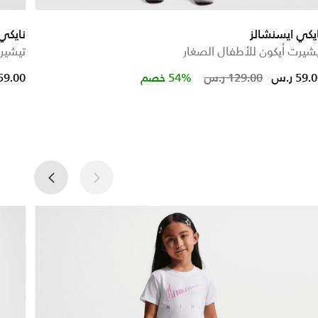
يكي ايسنشالز
نايكي
شيرت أيكون للأطفال الصغار
تيشير
Price red
to
59. ر.س
129.00 ر.س
54% خصم
59.00 ر.س