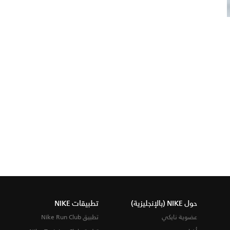
حول NIKE (بالإنجليزية)
تطبيقات NIKE
عضوية نايكي
تطبيق Nike Run Club