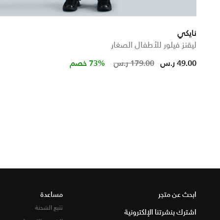
نايكي
ليقنز فيلور للأطفال الصغار
Price reduced fr
to
49.00 ر.س
179.00 ر.س
73% خصم
ابحث عن متجر
مساعدة
تتبع الشحنة
اشترك بنشرتنا الإلكترونية