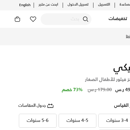
ساعدة
التسجيل
تسجيل الدخول
ابحث عن متجر
English
تخفيضات
صرية. احصل على توصيل وإرجاع مجاني✓ دفع نقداً ✓ عبر تطبيق تابي
نا
يكي
ز فيلور للأطفال الصغار
Price reduced from
to
ر.س
179.00 ر.س
73% خصم
 القياس
جدول المقاسات
3-4 سنوات
4-5 سنوات
5-6 سنوات
3-4 سنوات
4-5 سنوات
5-6 سنوات