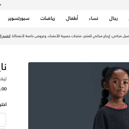
م
رجال
نساء
أطفال
رياضات
سبورتسوير
ة عبر موقع نايكي اونلاين، واكتشف أحدث التشكيلات والإصدارات الح
يل مجاني، إرجاع مجاني للمتجر، منتجات حصرية للأعضاء، وعروض خاصة لأعضائنا.
انضم إلي
نا
ليقن
49.00 
اختر