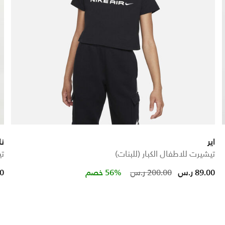
اير
نا
تيشيرت للاطفال الكبار (للبنات)
تي
uced from
Price reduce
to
89.00 ر.س
200.00 ر.س
56% خصم
00