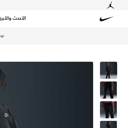
الأحدث والأبرز
Nike
تسوق نايكي ليقنز فيلور للأطفال الصغار - أسود في السعودي
توص