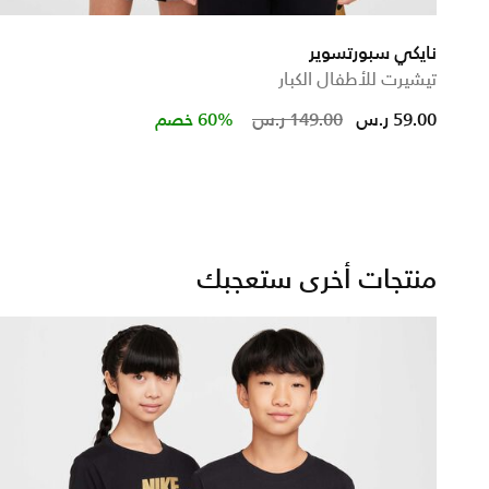
نايكي سبورتسوير
تيشيرت للأطفال الكبار
d from
Price reduced fr
to
59.00 ر.س
149.00 ر.س
60% خصم
منتجات أخرى ستعجبك