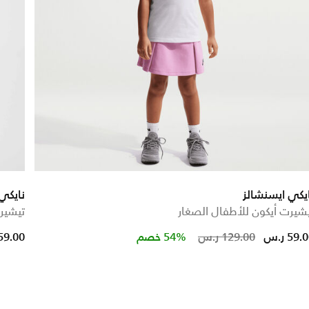
يكي ايسنشالز
نايكي
شيرت أيكون للأطفال الصغار
تيشير
Price red
to
59. ر.س
129.00 ر.س
54% خصم
59.00 ر.س