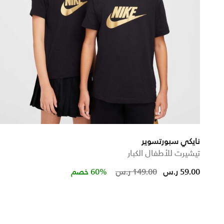
نايكي سبورتسوير
تيشيرت للأطفال الكبار
d from
Price reduced fr
to
59.00 ر.س
149.00 ر.س
60% خصم