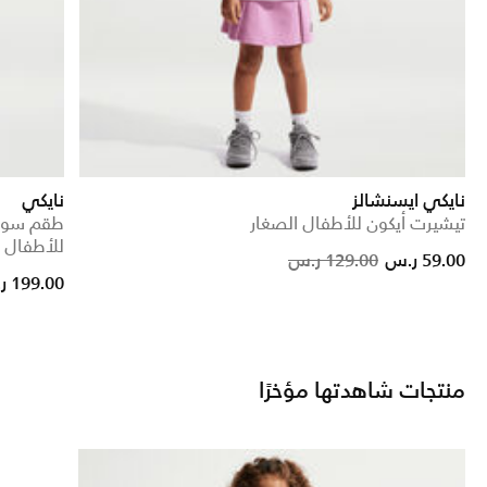
نايكي ايسنشالز
نايكي
تيشيرت أيكون للأطفال الصغار
طقم سويت
للأطفال 
Price reduc
to
59.00 ر.س
129.00 ر.س
199.00 ر.س
منتجات شاهدتها مؤخرًا