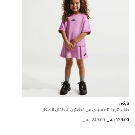
نايكي
طقم تنورة تك فليس من قطعتين للأطفال الصغار
Price reduced from
to
129.00 ر.س
249.00 ر.س