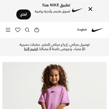
تطبيق NIKE هنا!
×
تسوق ملابس وأحذية رياضية
افتح
English
Nike
تسوق نايكي طقم تنورة تك فليس من قطعتين للأطفال الصغار - لا
توصيل مجاني، إرجاع مجاني للمتجر، منتجات حصرية
للأعضاء، وعروض خاصة لأعضائنا.
انضم إلينا