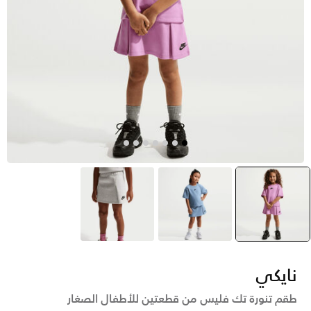
وردي
selected
أزرق
رمادي
نايكي
طقم تنورة تك فليس من قطعتين للأطفال الصغار