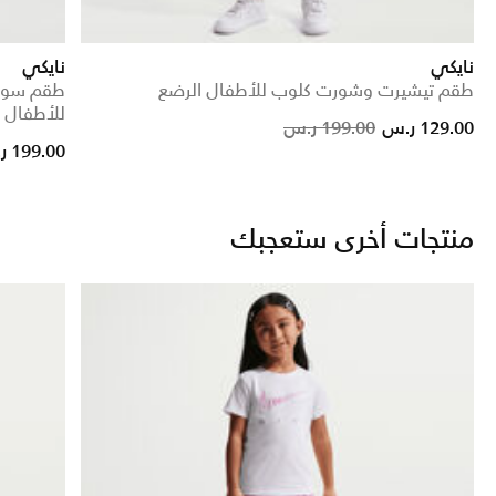
نايكي
نايكي
طقم تيشيرت وشورت كلوب للأطفال الرضع
طقم سويت
للأطفال 
Price reduced from
to
129.00 ر.س
199.00 ر.س
199.00 ر.س
منتجات أخرى ستعجبك